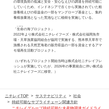
の環境負荷の低減と安全・安心なえびの調達を持続可能に
していくため、インドネシアで古くから実施されていた粗
放養殖えびの収益金の一部をマングローブ基金とし、集約
養殖放棄池となった荒池などに植樹を実施している。
いのち
「
生命
の海プロジェクト」
2022年より株式会社ニチレイフーズ・株式会社福岡魚市
場・天草漁業協同組合が協同で実施する、熊本県天草市で
漁獲される天然芝海老の販売収益の一部を資金とするアマ
モ場再生活動プロジェクト。
（いずれもプロジェクト開始当時は株式会社ニチレイフレ
ッシュが実施していたが、2026年の事業統合に伴い株式会
社ニチレイフーズに移管。）
ニチレイTOP
サステナビリティ
社会
持続可能なサプライチェーン関連方針
ニチレイグループ持続可能な水産物調達ガイドライ