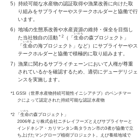
5）持続可能な水産物の認証取得や漁業改善に向けた取
り組みをサプライヤーやステークホルダーと協働で行
います。
6）地域の生態系改善や水産資源の維持・保全を目指し
いのち
＊2
た当社独自の活動
（「
生命
の森プロジェクト」
いのち
「
生命
の海プロジェクト」など）にサプライヤーやス
テークホルダーと協働で積極的に取り組みます。
7）漁業に関わるサプライチェーンにおいて人権が尊重
されているかを確認するため、適切にデューデリジェ
ンスを実施します。
*1 GSSI（世界水産物持続可能性イニシアチブ）のベンチマー
クによって認定された持続可能な認証水産物
いのち
*2 「
生命
の森プロジェクト」
2006年より株式会社ニチレイフーズとえびサプライヤーと
インドネシア・カリマンタン島タラカン市の3者が協働で立
ち上げたマングローブ植樹プロジェクト。えび養殖地域で