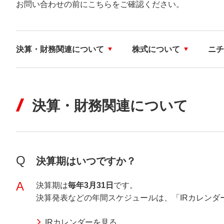
お問い合わせの前にこちらをご確認ください。
ESG・サステナビリ
氷の実験室（こおらす）
コミュニティ／イニ
安全・安
す）
決算・財務関連について
株式について
ニチ
決算・財務関連について
Q
決算期はいつですか？
A
決算期は
毎年3月31日
です。
決算発表などの年間スケジュールは、「IRカレンダ
IRカレンダーを見る