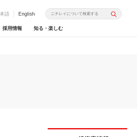
本語
English
採用情報
知る・楽しむ
（別
かり ニチレイってこんな会
G投資家向け情報
かり ニチレイってこんな会
レイフーズ 食の品質・安全
食品ロス研究所
食品の安全・信頼
ニチレイグループのDX
統合レポート
ウ
取り組み
（別
ィ
ウ
ィ
ン
ン
ド
ド