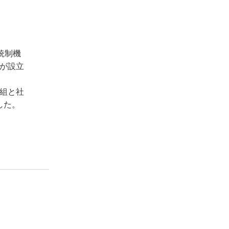
統制機
社が設立
改組と社
した。