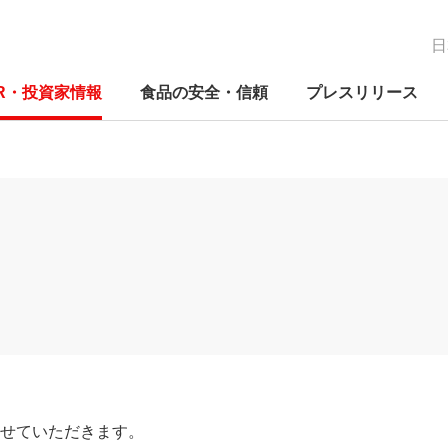
日
IR・投資家情報
食品の安全・信頼
プレスリリース
経営の考え方
新たな価値の創造
IRニュース
品質保証体制
関する方針
コーポレートガバナンス
ニチレイグループのDX
IRカレンダー
検査体制
関する推進体
コンプライアンス
研究開発
電子公告
事業別の取り組み
Mギャラリ―
早わかりニチレイってこんな会
早わ
ES
早わ
ニチ
社
社
社
への
リスクマネジメント
社会貢献活動
免責事項
人権への取り組み
外部評価
よくあるご質問
せていただきます。