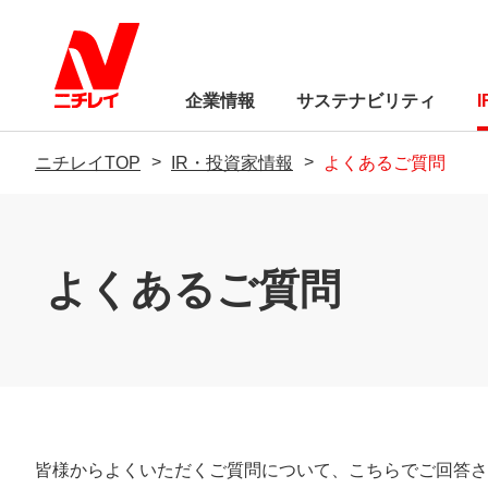
企業情報
サステナビリティ
ニチレイTOP
IR・投資家情報
よくあるご質問
トップメッセージ
経営方針
よくあるご質問
サステナビリティに
業績・財務
サステナビリティに
株式関連情報
Circle（ウェブメディア）
ニチレイC
制
IRライブラリー
環境
トップメッセージ
サステナビリティ基本方針「ニチ
トップメッセージ
品質基本方針
会社概要
食品の安全Q＆A
ニチレイを知る
レイの約束」
皆様からよくいただくご質問について、こちらでご回答さ
社会