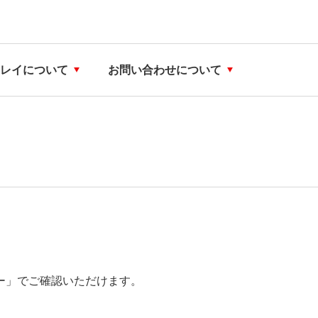
ティ
IR・投資家情報に関するお問い合
新
シアチブ
心な食の知識（こおら
わせ
ニチレイ75年史
イ
レイについて
お問い合わせについて
ー」でご確認いただけます。