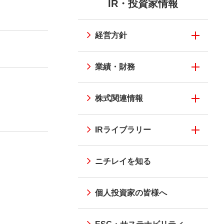
ウ
IR・投資家情報
ウ
たな価値の創造
イニシアチブ
で
ニシアチブ
ニチレイのメタバース
個人投資家の皆様へ
で
開
開
経営方針
く）
く）
業績・財務
株式関連情報
IRライブラリー
ニチレイを知る
個人投資家の皆様へ