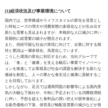
(1)経済状況及び事業環境について
国内では、世帯構成やライフスタイルの変化を背景とし
た時短ニーズの増大や消費形態の多様化などが生み出す
新たな需要も見込まれますが、本格的な人口減少に伴い
長期的に総需要の縮小が懸念されます。
また、持続可能な社会の実現に向けて、企業に対する期
待と要請は一層多様化、高度化しています。
こうした環境の変化に対応するため、当社グループで
は、「食」と「健康」を支える幅広い事業でイノベーシ
ョンを推進してお客様及び社会の課題を解決する新たな
価値を創造し、人々の豊かな食生活と健康に貢献するこ
とを目指しております。
しかしながら、足元では通商問題の影響等による国内景
気の大幅な下振れや、今秋に予定されている消費税増税
に伴い、予想を超えた食料品の買い控えや競争激化によ
る販売価格の下落、保管及び輸配送需要の減少などが発