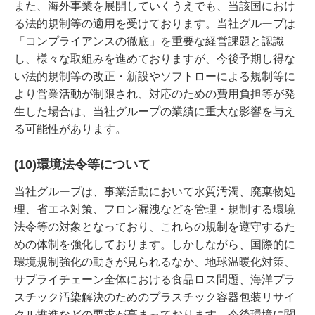
また、海外事業を展開していくうえでも、当該国におけ
る法的規制等の適用を受けております。当社グループは
「コンプライアンスの徹底」を重要な経営課題と認識
し、様々な取組みを進めておりますが、今後予期し得な
い法的規制等の改正・新設やソフトローによる規制等に
より営業活動が制限され、対応のための費用負担等が発
生した場合は、当社グループの業績に重大な影響を与え
る可能性があります。
(10)環境法令等について
当社グループは、事業活動において水質汚濁、廃棄物処
理、省エネ対策、フロン漏洩などを管理・規制する環境
法令等の対象となっており、これらの規制を遵守するた
めの体制を強化しております。しかしながら、国際的に
環境規制強化の動きが見られるなか、地球温暖化対策、
サプライチェーン全体における食品ロス問題、海洋プラ
スチック汚染解決のためのプラスチック容器包装リサイ
クル推進などの要求が高まっております。今後環境に関