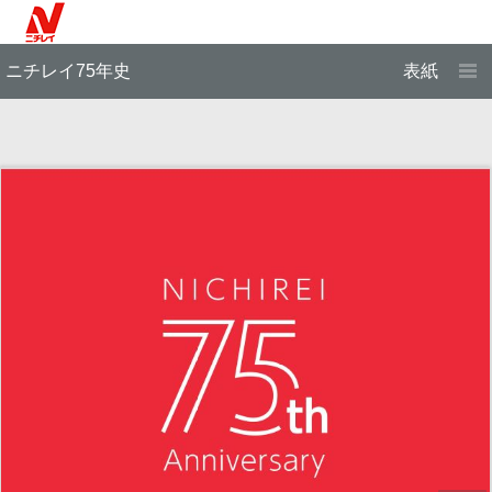
ニチレイ75年史
表紙