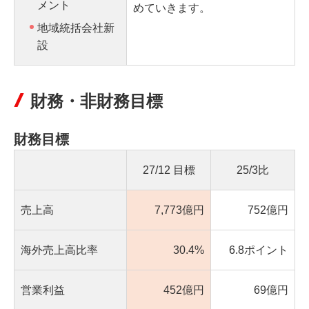
メント
めていきます。
地域統括会社新
設
財務・非財務目標
財務目標
27/12
目標
25/3比
売上高
7,773億円
752億円
海外売上高比率
30.4%
6.8ポイント
営業利益
452億円
69億円