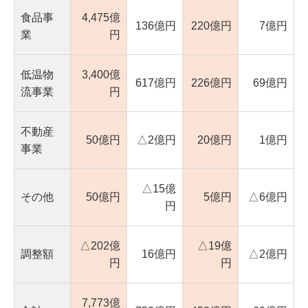
食品事
4,475億
136億円
220億円
7億円
業
円
低温物
3,400億
617億円
226億円
69億円
流事業
円
不動産
50億円
△2億円
20億円
1億円
事業
△15億
その他
50億円
5億円
△6億円
円
△202億
△19億
調整額
16億円
△2億円
円
円
7,773億