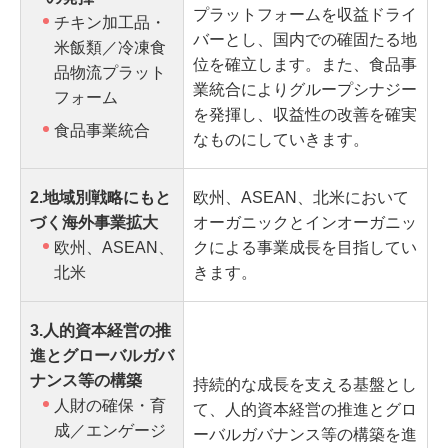
プラットフォームを収益ドライ
チキン加工品・
バーとし、国内での確固たる地
米飯類／冷凍食
位を確立します。また、食品事
品物流プラット
業統合によりグループシナジー
フォーム
を発揮し、収益性の改善を確実
食品事業統合
なものにしていきます。
2.地域別戦略にもと
欧州、ASEAN、北米において
づく海外事業拡大
オーガニックとインオーガニッ
欧州、ASEAN、
クによる事業成長を目指してい
北米
きます。
3.人的資本経営の推
進とグローバルガバ
ナンス等の構築
持続的な成長を支える基盤とし
人財の確保・育
て、人的資本経営の推進とグロ
成／エンゲージ
ーバルガバナンス等の構築を進