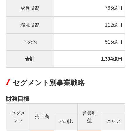
成長投資
766億円
環境投資
112億円
その他
515億円
合計
1,394億円
セグメント別事業戦略
財務目標
セグメ
営業利
売上高
ント
益
25/3比
25/3比