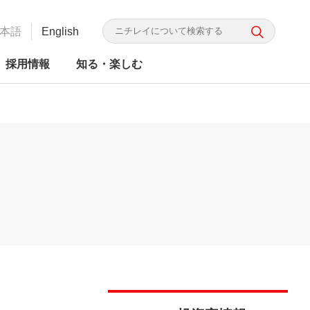
本語
English
採用情報
知る・楽しむ
（別
かり ニチレイってこんな会
G投資家向け情報
かり ニチレイってこんな会
レイフーズ 食の品質・安全
食品ロス研究所
食品の安全・信頼
ニチレイグループのDX
統合レポート
ウ
取り組み
（別
ィ
ウ
ィ
ン
ン
ド
ド