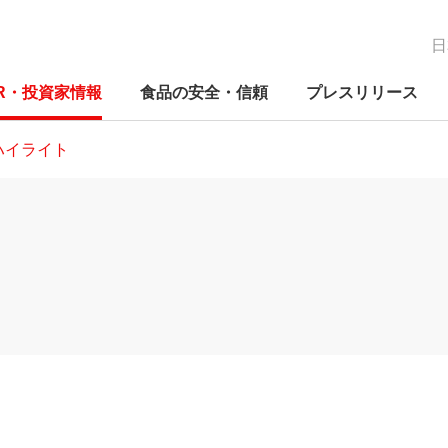
日
IR・投資家情報
食品の安全・信頼
プレスリリース
ハイライト
経営の考え方
新たな価値の創造
IRニュース
品質保証体制
関する方針
コーポレートガバナンス
ニチレイグループのDX
IRカレンダー
検査体制
関する推進体
コンプライアンス
研究開発
電子公告
事業別の取り組み
Mギャラリ―
早わかりニチレイってこんな会
早わ
ES
早わ
ニチ
社
社
社
への
リスクマネジメント
社会貢献活動
免責事項
人権への取り組み
外部評価
よくあるご質問