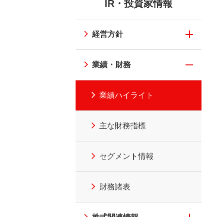
ウ
IR・投資家情報
ウ
たな価値の創造
イニシアチブ
で
ニシアチブ
ニチレイのメタバース
個人投資家の皆様へ
で
開
開
経営方針
く）
く）
業績・財務
業績ハイライト
主な財務指標
セグメント情報
財務諸表