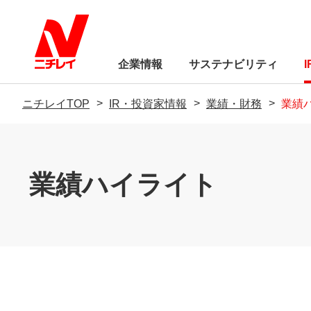
企業情報
サステナビリティ
ニチレイTOP
IR・投資家情報
業績・財務
業績
トップメッセージ
経営方針
業績ハイライト
サステナビリティに
業績・財務
サステナビリティに
株式関連情報
Circle（ウェブメディア）
ニチレイC
制
IRライブラリー
環境
トップメッセージ
サステナビリティ基本方針「ニチ
トップメッセージ
品質基本方針
会社概要
食品の安全Q＆A
ニチレイを知る
レイの約束」
社会