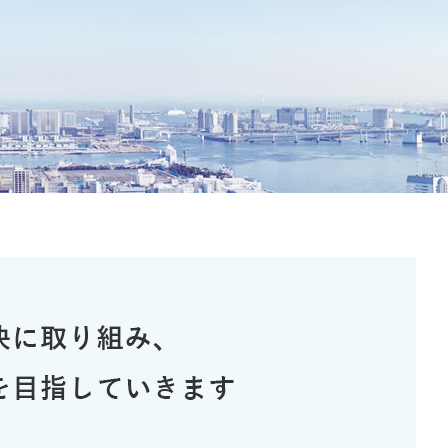
ウ
ウ
たな価値の創造
イニシアチブ
で
ニシアチブ
ニチレイのメタバース
個人投資家の皆様へ
で
開
開
く）
く）