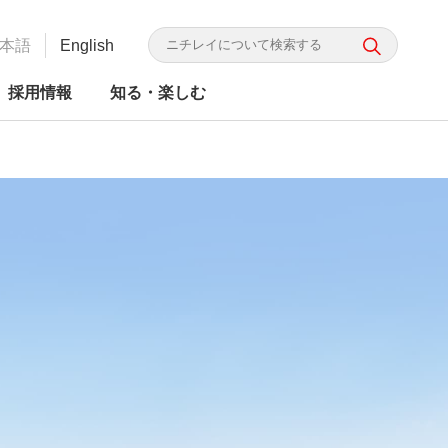
本語
English
採用情報
知る・楽しむ
（別
かり ニチレイってこんな会
G投資家向け情報
かり ニチレイってこんな会
レイフーズ 食の品質・安全
食品ロス研究所
食品の安全・信頼
ニチレイグループのDX
統合レポート
ウ
取り組み
（別
ィ
ウ
ィ
ン
ン
ド
ド