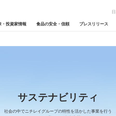
日
IR・投資家情報
食品の安全・信頼
プレスリリース
経営の考え方
新たな価値の創造
IRニュース
品質保証体制
関する方針
コーポレートガバナンス
ニチレイグループのDX
IRカレンダー
検査体制
関する推進体
コンプライアンス
研究開発
電子公告
事業別の取り組み
Mギャラリ―
早わかりニチレイってこんな会
早わ
ES
早わ
ニチ
社
社
社
への
サステナビリティ
リスクマネジメント
社会貢献活動
免責事項
人権への取り組み
外部評価
よくあるご質問
社会の中でニチレイグループの特性を活かした事業を行う