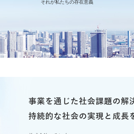
それが私たちの存在意義
ティ
IR・投資家情報に関するお問い合
新
シアチブ
心な食の知識（こおら
わせ
ニチレイ75年史
イ