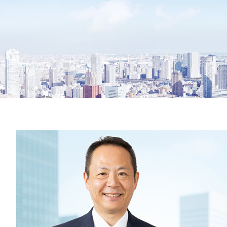
ESG・サステナビリ
氷の実験室（こおらす）
コミュニティ／イニ
安全・安
す）