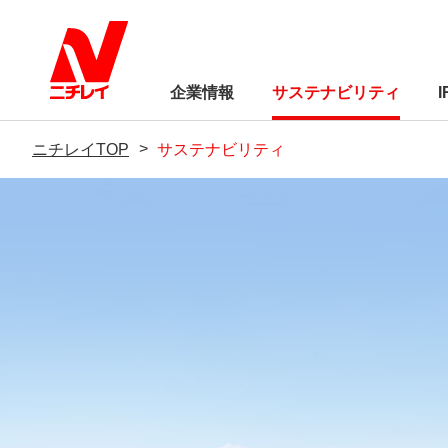
企業情報
サステナビリティ
ニチレイTOP
サステナビリティ
トップメッセージ
経営方針
サステナビリティに
業績・財務
サステナビリティに
株式関連情報
Circle（ウェブメディア）
ニチレイC
制
IRライブラリー
環境
トップメッセージ
サステナビリティ基本方針「ニチ
トップメッセージ
品質基本方針
会社概要
食品の安全Q＆A
ニチレイを知る
レイの約束」
社会