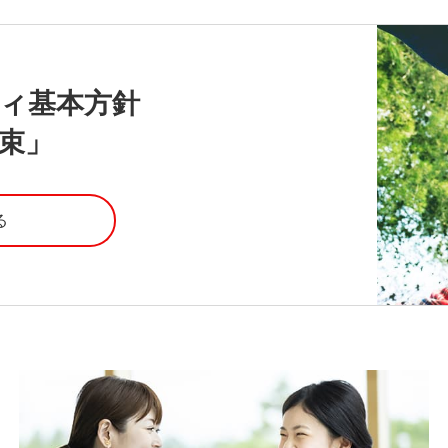
ィ基本方針
束」
る