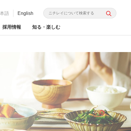
本語
English
採用情報
知る・楽しむ
（別
かり ニチレイってこんな会
G投資家向け情報
かり ニチレイってこんな会
レイフーズ 食の品質・安全
食品ロス研究所
食品の安全・信頼
ニチレイグループのDX
統合レポート
ウ
取り組み
（別
ィ
ウ
ィ
ン
ン
ド
ド