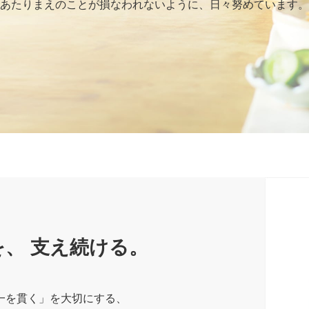
あたりまえのことが損なわれないように、日々努めています。
ティ
IR・投資家情報に関するお問い合
新
シアチブ
心な食の知識（こおら
わせ
ニチレイ75年史
イ
を、
支え続ける。
一を貫く」を大切にする、