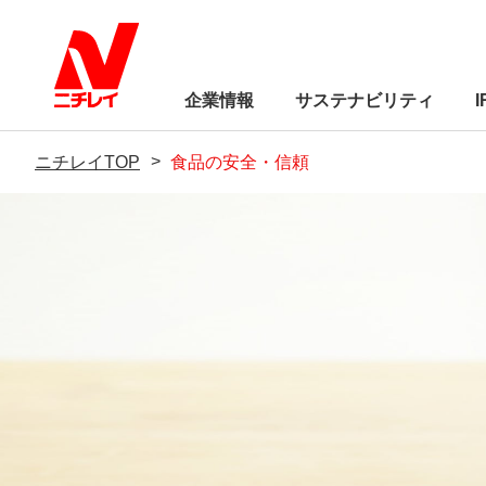
企業情報
サステナビリティ
ニチレイTOP
食品の安全・信頼
トップメッセージ
経営方針
サステナビリティに
業績・財務
サステナビリティに
株式関連情報
Circle（ウェブメディア）
ニチレイC
制
IRライブラリー
環境
トップメッセージ
サステナビリティ基本方針「ニチ
トップメッセージ
品質基本方針
会社概要
食品の安全Q＆A
ニチレイを知る
レイの約束」
社会