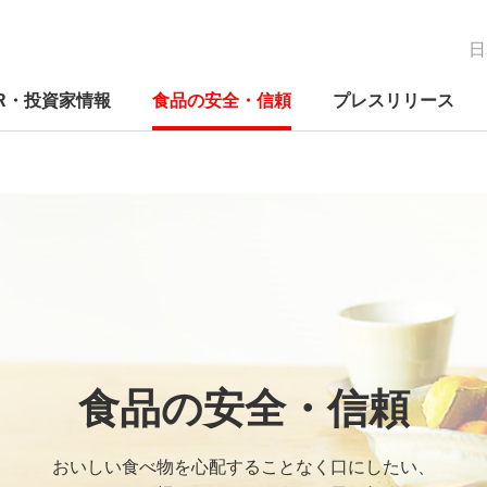
日
IR・投資家情報
食品の安全・信頼
プレスリリース
経営の考え方
新たな価値の創造
IRニュース
品質保証体制
関する方針
コーポレートガバナンス
ニチレイグループのDX
IRカレンダー
検査体制
関する推進体
コンプライアンス
研究開発
電子公告
事業別の取り組み
Mギャラリ―
早わかりニチレイってこんな会
早わ
ES
早わ
ニチ
社
社
社
への
食品の安全・信頼
リスクマネジメント
社会貢献活動
免責事項
人権への取り組み
外部評価
よくあるご質問
おいしい食べ物を心配することなく口にしたい、