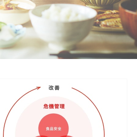
ウ
ウ
たな価値の創造
イニシアチブ
で
ニシアチブ
ニチレイのメタバース
個人投資家の皆様へ
で
開
開
く）
く）