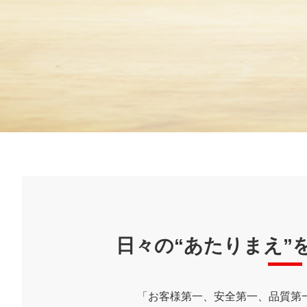
ESG・サステナビリ
氷の実験室（こおらす）
コミュニティ／イニ
安全・安
す）
日々の“あたりまえ”
「お客様第一、安全第一、品質第