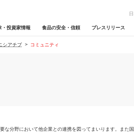
日
IR・投資家情報
食品の安全・信頼
プレスリリース
ニシアチブ
コミュニティ
経営の考え方
新たな価値の創造
IRニュース
品質保証体制
関する方針
コーポレートガバナンス
ニチレイグループのDX
IRカレンダー
検査体制
関する推進体
コンプライアンス
研究開発
電子公告
事業別の取り組み
Mギャラリ―
早わかりニチレイってこんな会
早わ
ES
早わ
ニチ
社
社
社
への
リスクマネジメント
社会貢献活動
免責事項
人権への取り組み
外部評価
よくあるご質問
要な分野において他企業との連携を図ってまいります。また国