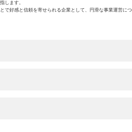
指します。
ティ
IR・投資家情報に関するお問い合
新
シアチブ
心な食の知識（こおら
わせ
ニチレイ75年史
イ
とで好感と信頼を寄せられる企業として、円滑な事業運営につ