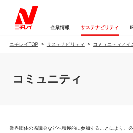
企業情報
サステナビリティ
ニチレイTOP
サステナビリティ
コミュニティ／イ
トップメッセージ
経営方針
コミュニティ
サステナビリティに
業績・財務
サステナビリティに
株式関連情報
Circle（ウェブメディア）
ニチレイC
制
IRライブラリー
環境
トップメッセージ
サステナビリティ基本方針「ニチ
トップメッセージ
品質基本方針
会社概要
食品の安全Q＆A
ニチレイを知る
レイの約束」
業界団体の協議会などへ積極的に参加することにより、必
社会