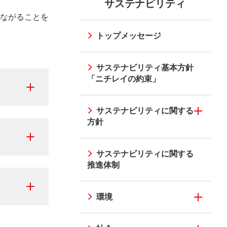
ウ
サステナビリティ
ウ
たな価値の創造
イニシアチブ
で
ニシアチブ
ニチレイのメタバース
個人投資家の皆様へ
ながることを
で
開
開
トップメッセージ
く）
く）
サステナビリティ基本方針
「ニチレイの約束」
サステナビリティに関する
方針
サステナビリティに関する
推進体制
環境