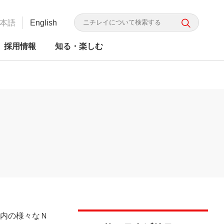
本語
English
採用情報
知る・楽しむ
（別
かり ニチレイってこんな会
G投資家向け情報
かり ニチレイってこんな会
レイフーズ 食の品質・安全
食品ロス研究所
食品の安全・信頼
ニチレイグループのDX
統合レポート
ウ
取り組み
（別
ィ
ウ
ィ
ン
ン
ド
内の様々なＮ
ド