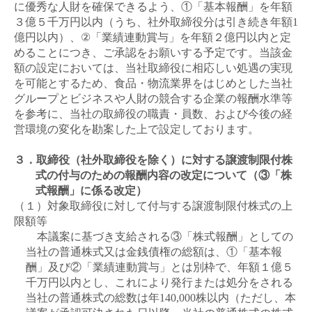
に優秀な人財を確保できるよう、①「基本報酬」を年額
３億５千万円以内（うち、社外取締役分は引き続き年額
1
億円以内）、
②
「業績連動賞与」を年額２億円以内と定
めることにつき、ご承認をお願いする予定です。
当該金
額の設定においては、当社取締役に相応しい処遇の実現
を可能とするため、食品・物流業界をはじめとした当社
グループとビジネスや人財の競合する企業の報酬水準等
を参考に、当社の取締役の職責・員数、および今後の経
営環境の変化を勘案した上で設定しております。
３．取締役（社外取締役を除く）に対する譲渡制限付株
式の付与のための報酬内容の改定について（③「株
式報酬」に係る改定）
（１）対象取締役に対して付与する譲渡制限付株式の上
限額等
本議案に基づき支給される③「株式報酬」としての
当社の普通株式又は金銭債権の総額は、①「基本報
酬」及び②「業績連動賞与」とは別枠で、年額１億５
千万円以内とし、これにより発行または処分をされる
当社の普通株式の総数は年
140,000
株以内（ただし、本