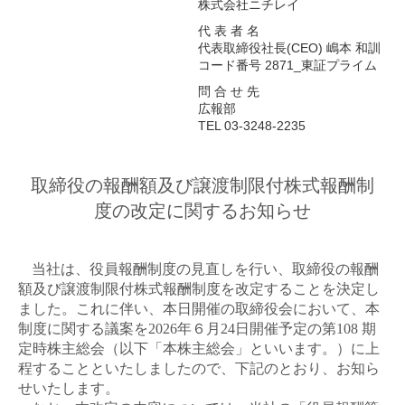
株式会社ニチレイ
代 表 者 名
代表取締役社長(CEO) 嶋本 和訓
コード番号 2871_東証プライム
問 合 せ 先
広報部
TEL 03-3248-2235
取締役の報酬額及び譲渡制限付株式報酬制
度の改定に関するお知らせ
当社は、役員報酬制度の見直しを行い、取締役の報酬
額及び譲渡制限付株式報酬制度を改定することを決定し
ました。これに伴い、本日開催の取締役会において、本
制度に関する議案を
2026
年６月
24
日開催予定の第
108
期
定時株主総会（以下「本株主総会」といいます。）に上
程することといたしましたので、下記のとおり、お知ら
せいたします。