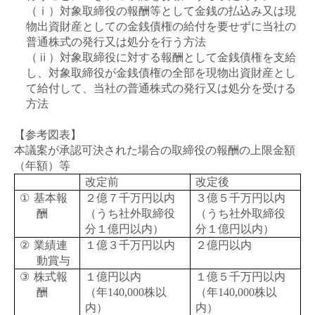
（ⅰ）対象取締役の報酬等として金銭の払込み又は現
物出資財産としての金銭債権の給付を要せずに当社の
普通株式の発行又は処分を行う方法
（ⅱ）対象取締役に対する報酬として金銭債権を支給
し、対象取締役が金銭債権の全部を現物出資財産とし
て給付して、当社の普通株式の発行又は処分を受ける
方法
【参考図表】
本議案が承認可決された場合の取締役の報酬の上限金額
（年額）等
改定前
改定後
①
基本報
２億７千万円以内
３億５千万円以内
酬
（うち社外取締役
（うち社外取締役
分１億円以内）
分１億円以内）
②
業績連
１億３千万円以内
２億円以内
動賞与
③
株式報
１億円以内
１億５千万円以内
酬
（年
140,000
株以
（年
140,000
株以
内）
内）