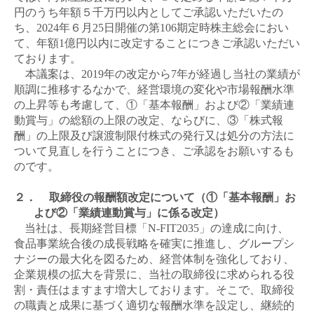
円のうち年額５千万円以内としてご承認いただいたの
ち、
2024
年６月
25
日開催の第
106
期定時株主総会におい
て、年額
1
億円以内に改定することにつきご承認いただい
ております。
本議案は、
2019
年の改定から
7
年が経過し当社の業績が
順調に推移するなかで、経営環境の変化や市場報酬水準
の上昇等も考慮して、①「基本報酬」および②「業績連
動賞与」の総額の上限の改定、ならびに、③「株式報
酬」の上限及び譲渡制限付株式の発行又は処分の方法に
ついて見直しを行うことにつき、ご承認をお願いするも
のです。
２．
取締役の報酬額改定について（①「基本報酬」お
よび②「業績連動賞与」に係る改定）
当社は、長期経営目標「
N-FIT2035
」の達成に向け、
食品事業統合後の成長戦略を確実に推進し、グループシ
ナジーの最大化を図るため、経営体制を強化しており、
企業規模の拡大を背景に、当社の取締役に求められる役
割・責任はますます増大しております。そこで、取締役
の職責と成果に基づく適切な報酬水準を設定し、継続的