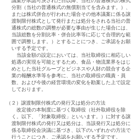
議案が承認可決された日以降、当社の普通株式の株式
分割（当社の普通株式の無償割当てを含みます。）、
または株式併合が行われた場合その他本議案に係る譲
渡制限付株式として発行または処分をされる当社の普
通株式の総数の調整が必要な事由が生じた場合には、
当該総数を分割比率・併合比率等に応じて合理的な範
囲で調整します。）とすることにつき、ご承認をお願
いする予定です。
当該金額の設定においては、当社取締役に相応しい
処遇の実現を可能とするため、食品・物流業界をはじ
めとした当社グループとビジネスや人財の競合する企
業の報酬水準等を参考に、当社の取締役の職責・員
数、および今後の経営環境の変化を勘案した上で設定
しております。
（２）譲渡制限付株式の発行又は処分の方法
改定後の本制度に基づく取締役（社外取締役を除
く。以下、「対象取締役」といいます。）に対する譲
渡制限付株式の発行又は処分は、当該発行又は処分に
係る取締役会決議に基づき、以下のいずれかの方法で
行うことにつき、ご承認をお願いする予定です。