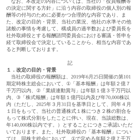
なお、本改定の内容については、当社の「役員報酬等
の決定に関する方針」に沿う内容の取締役の個人別の報
酬等の付与のために必要かつ合理的な内容であり、ま
た、改定の目的・背景、当社の業況、他社の水準その他
諸般の事情を考慮して、構成員の過半数および委員長を
社外取締役とする報酬諮問委員会における審議・答申を
経て取締役会で決定していることから、相当な内容であ
ると判断しております。
記
１．改定の目的・背景
当社の取締役の報酬額は、
2019
年
6
月
25
日開催の第
101
期定時株主総会において、
①
「基本報酬」は年額２億７
千万円以内、
②
「業績連動賞与」は年額１億３千万円以
内、
③
「株式報酬」は年額１億円以内及び年
70,000
株以
内（ただし、
2025
年３月
31
日を基準日として、同年４月
１日をもって、当社の普通株式１株につき２株の割合を
もって株式分割をしたことに伴い、現在、当該総数は、
年
140,000
株以内です。）とすることにつきご承認いただ
いております。また、社外取締役の「基本報酬」につい
ては、同株主総会において、
①
で定める年額２億７千万