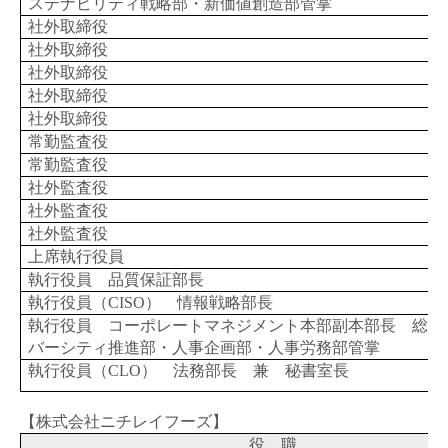
ステナビリティ戦略部・新価値創造部管掌
社外取締役
社外取締役
社外取締役
社外取締役
社外取締役
常勤監査役
常勤監査役
社外監査役
社外監査役
社外監査役
上席執行役員
執行役員 品質保証部長
執行役員（
CISO
） 情報戦略部長
執行役員 コーポレートマネジメント本部副本部長 総務
バーシティ推進部・人事企画部・人事労務部管掌
執行役員（
CLO
） 法務部長 兼 秘書室長
【株式会社ニチレイフーズ】
役 職