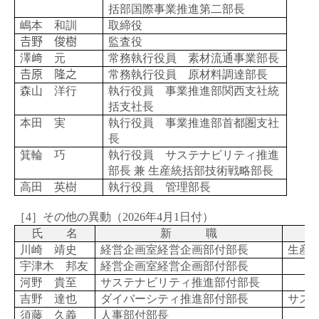
括部国際事業推進第二部長
嶋本 和訓
取締役
𠮷野 俊樹
監査役
澤﨑 元
常務執行役員 素材流通事業部長
𠮷原 隆之
常務執行役員 原材料調達部長
森山 洋行
執行役員 事業推進部関西支社統
括支社長
本田 実
執行役員 事業推進部首都圏支社
長
箕輪 巧
執行役員 サステナビリティ推進
部長 兼 生産統括部技術戦略部長
高田 英樹
執行役員 管理部長
［4］その他の異動（
2026
年
4
月
1
日付）
氏 名
新 職
川崎 靖史
経営企画室経営企画部付部長
生産
宇津木 邦友
経営企画室経営企画部付部長
河野 貴至
サステナビリティ推進部付部長
吉野 達也
ダイバーシティ推進部付部長
サス
須藤 久義
人事部付部長