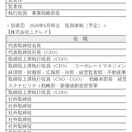
監査役
執行役員 事業戦略部長
＜別表②
2026
年
6
月時点 役員体制（予定）＞
【株式会社ニチレイ】
役 職
代表取締役会長
代表取締役社長（
CEO
）
取締役上席執行役員（
COO
）
取締役上席執行役員（
CFO
） コーポレートマネジメン
経理部・財務部・広報部・
IR
部・経営監査部・不動産事業
取締役上席執行役員（
CSO
・
CGO
） 戦略本部長 経営企
ステナビリティ戦略部・新価値創造部管掌
取締役上席執行役員（
COO
）
社外取締役
社外取締役
社外取締役
社外取締役
社外取締役