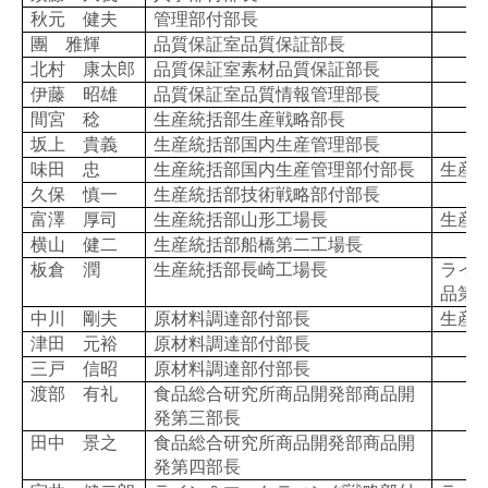
秋元 健夫
管理部付部長
團 雅輝
品質保証室品質保証部長
北村 康太郎
品質保証室素材品質保証部長
伊藤 昭雄
品質保証室品質情報管理部長
間宮 稔
生産統括部生産戦略部長
坂上 貴義
生産統括部国内生産管理部長
味田 忠
生産統括部国内生産管理部付部長
生産
久保 慎一
生産統括部技術戦略部付部長
富澤 厚司
生産統括部山形工場長
生産
横山 健二
生産統括部船橋第二工場長
板倉 潤
生産統括部長崎工場長
ライ
品第
中川 剛夫
原材料調達部付部長
生産
津田 元裕
原材料調達部付部長
三戸 信昭
原材料調達部付部長
渡部 有礼
食品総合研究所商品開発部商品開
発第三部長
田中 景之
食品総合研究所商品開発部商品開
発第四部長