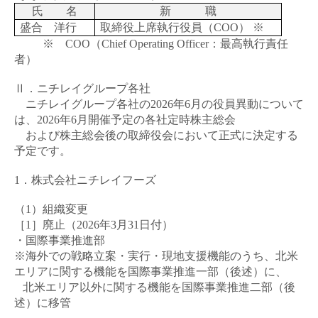
氏 名
新 職
盛合 洋行
取締役上席執行役員（
COO
） ※
※
COO
（
Chief Operating Officer
：最高執行責任
者）
Ⅱ．ニチレイグループ各社
ニチレイグループ各社の
2026
年
6
月の役員異動について
は、
2026
年
6
月開催予定の各社定時株主総会
および株主総会後の取締役会において正式に決定する
予定です。
1．株式会社ニチレイフーズ
（1）組織変更
［1］廃止（
2026
年
3
月
31
日付）
・国際事業推進部
※海外での戦略立案・実行・現地支援機能のうち、北米
エリアに関する機能を国際事業推進一部（後述）に、
北米エリア以外に関する機能を国際事業推進二部（後
述）に移管