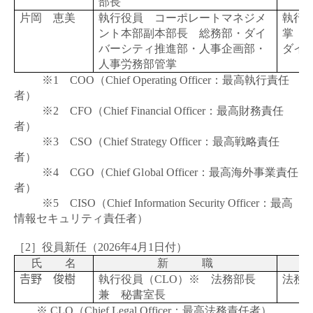
部長
片岡 恵美
執行役員 コーポレートマネジメ
執行
ント本部副本部長 総務部・ダイ
掌
バーシティ推進部・人事企画部・
ダイ
人事労務部管掌
※
1
COO
（
Chief Operating Officer
：最高執行責任
者）
※
2
CFO
（
Chief Financial Officer
：最高財務責任
者）
※
3
CSO
（
Chief Strategy Officer
：最高戦略責任
者）
※
4
CGO
（
Chief Global Officer
：最高海外事業責任
者）
※
5
CISO
（
Chief Information Security Officer
：最高
情報セキュリティ責任者）
［2］役員新任（
2026
年
4
月
1
日付）
氏 名
新 職
𠮷野 俊樹
執行役員（
CLO
）※ 法務部長
法務
兼 秘書室長
※
CLO
（
Chief Legal Officer
：最高法務責任者）