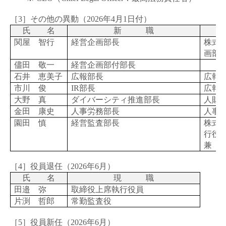
［3］その他の異動（
2026
年
4
月
1
日付）
氏 名
新 職
関屋 智行
経営企画部長
株式
画部
儘田 敬一
経営企画部付部長
石井 恵美子
広報部長
広報
I
市川 俊
IR
部長
広報
I
大野 真
ダイバーシティ推進部長
人財
金田 康史
人事労務部長
人事
園田 慎
経営監査部長
株式
行役
兼 
［4］役員退任（
2026
年
6
月）
氏 名
現 職
田邉 弥
取締役上席執行役員
片渕 哲郎
常勤監査役
［5］役員新任（
2026
年
6
月）