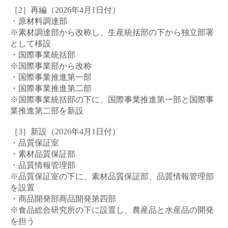
［2］再編（
2026
年
4
月
1
日付）
・原材料調達部
※素材調達部から改称し、生産統括部の下から独立部署
として移設
・国際事業統括部
※国際事業部から改称
・国際事業推進第一部
・国際事業推進第二部
※国際事業統括部の下に、国際事業推進第一部と国際事
業推進第二部を新設
［3］新設（
2026
年
4
月
1
日付）
・品質保証室
・素材品質保証部
・品質情報管理部
※品質保証室の下に、素材品質保証部、品質情報管理部
を設置
・商品開発部商品開発第四部
※食品総合研究所の下に設置し、農産品と水産品の開発
を担う