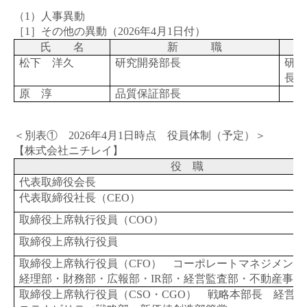
（1）人事異動
［1］その他の異動（
2026
年
4
月
1
日付）
氏 名
新 職
松下 洋久
研究開発部長
研究
長
原 淳
品質保証部長
＜別表①
2026
年
4
月
1
日時点 役員体制（予定）＞
【株式会社ニチレイ】
役 職
代表取締役会長
代表取締役社長（
CEO
）
取締役上席執行役員（
COO
）
取締役上席執行役員
取締役上席執行役員（
CFO
） コーポレートマネジメン
経理部・財務部・広報部・
IR
部・経営監査部・不動産事業
取締役上席執行役員（
CSO
・
CGO
） 戦略本部長 経営企