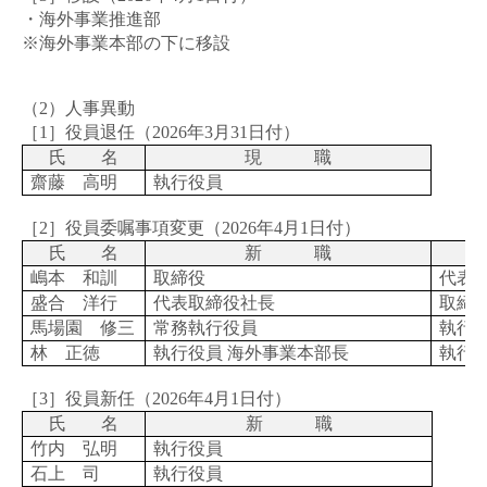
・海外事業推進部
※海外事業本部の下に移設
（2）人事異動
［1］役員退任（
2026
年
3
月
31
日付）
氏 名
現 職
齋藤 高明
執行役員
［2］役員委嘱事項変更（
2026
年
4
月
1
日付）
氏 名
新 職
嶋本 和訓
取締役
代表
盛合 洋行
代表取締役社長
取締
馬場園 修三
常務執行役員
執行
林 正徳
執行役員 海外事業本部長
執行
［3］役員新任（
2026
年
4
月
1
日付）
氏 名
新 職
竹内 弘明
執行役員
石上 司
執行役員