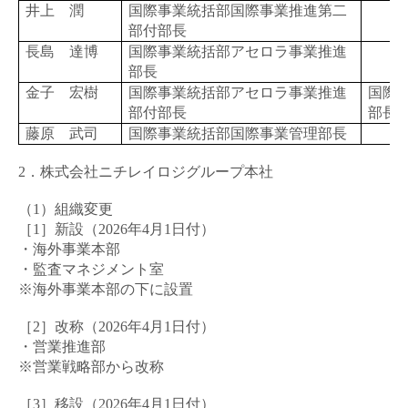
井上 潤
国際事業統括部国際事業推進第二
部付部長
長島 達博
国際事業統括部アセロラ事業推進
部長
金子 宏樹
国際事業統括部アセロラ事業推進
国際
部付部長
部長
藤原 武司
国際事業統括部国際事業管理部長
2．株式会社ニチレイロジグループ本社
（1）組織変更
［1］新設（
2026
年
4
月
1
日付）
・海外事業本部
・監査マネジメント室
※海外事業本部の下に設置
［2］改称（
2026
年
4
月
1
日付）
・営業推進部
※営業戦略部から改称
［3］移設（
2026
年
4
月
1
日付）