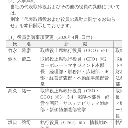
（2）人事異動
当社の代表取締役およびその他の役員の異動について
は、
別途「代表取締役および役員の異動に関するお知ら
せ」を本日開示しております。
［1］役員委嘱事項変更（
2026
年
4
月
1
日付）
氏 名
新 職
竹永 雅彦
取締役上席執行役員（
COO
）※
1
取締
鈴木 健二
取締役上席執行役員（
CFO
）※
2
取締
コーポレートマネジメント本部
トマ
長 経理部・財務部・広報部・
IR
財務
部・経営監査部・不動産事業部管
法務
掌
部・
髙久 祐一
取締役上席執行役員（
CSO
・
取締
CGO
）※
3
・※
4
戦略本部長 経
長 
営企画部・サステナビリティ戦略
ィ戦
部・新価値創造部管掌
ーシ
長
坂口 譲司
執行役員（
CISO
）※
5
情報戦略
執行