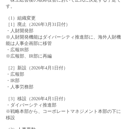
す。
（1）組織変更
［1］廃止（
2026
年
3
月
31
日付）
・人財開発部
※人財開発機能はダイバーシティ推進部に、海外人財機
能は人事企画部に移管
・広報
IR
部
※広報部、
IR
部に再編
［2］新設（
2026
年
4
月
1
日付）
・広報部
・
IR
部
・人事労務部
［3］移設（
2026
年
4
月
1
日付）
・ダイバーシティ推進部
※戦略本部から、コーポレートマネジメント本部の下に
移設