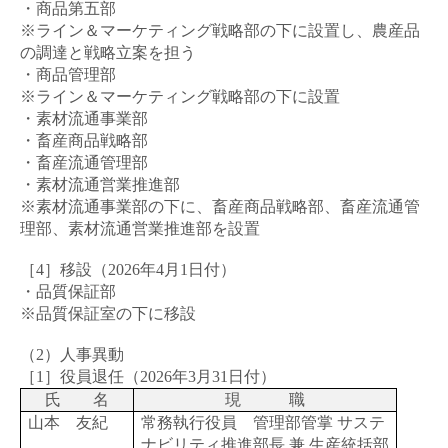
・商品第五部
※ライン＆マーケティング戦略部の下に設置し、農産品
の調達と戦略立案を担う
・商品管理部
※ライン＆マーケティング戦略部の下に設置
・素材流通事業部
・畜産商品戦略部
・畜産流通管理部
・素材流通営業推進部
※素材流通事業部の下に、畜産商品戦略部、畜産流通管
理部、素材流通営業推進部を設置
［4］移設（
2026
年
4
月
1
日付）
・品質保証部
※品質保証室の下に移設
（
2
）人事異動
［1］役員退任（
2026
年
3
月
31
日付）
氏 名
現 職
山本 友紀
常務執行役員 管理部管掌 サステ
ナビリティ推進部長 兼 生産統括部