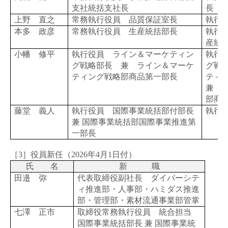
支社統括支社長
長
上野 直之
常務執行役員 品質保証室長
執行
本多 政彦
常務執行役員 生産統括部長
執行役
産統
小幡 修平
執行役員 ライン＆マーケティン
執行
グ戦略部長 兼 ライン＆マーケ
グ戦
ティング戦略部商品第一部長
ティ
兼 
部商
藤堂 義人
執行役員 国際事業統括部付部長
執行
兼 国際事業統括部国際事業推進第
一部長
［3］役員新任（
2026
年
4
月
1
日付）
氏 名
新 職
田邉 弥
代表取締役副社長 ダイバーシテ
ィ推進部・人事部・ハミダス推進
部・管理部・素材流通事業部管掌
七澤 正市
取締役常務執行役員 統合担当
国際事業統括部長 兼 国際事業統