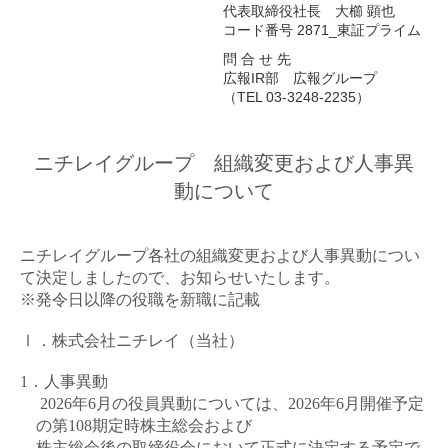
代表取締役社長 大櫛 顕也
コード番号 2871_東証プライム
問 合 せ 先
広報IR部 広報グループ
（TEL 03-3248-2235）
ニチレイグループ 組織変更および人事異
動について
ニチレイグループ各社の組織変更および人事異動につい
て決定しましたので、お知らせいたします。
※発令日以降の役職を新職に記載
Ⅰ．株式会社ニチレイ（当社）
1．人事異動
2026
年
6
月の役員異動については、
2026
年
6
月開催予定
の第
108
期定時株主総会および
株主総会後の取締役会において正式に決定する予定で