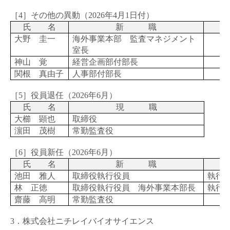
［4］その他の異動（
2026
年
4
月
1
日付）
氏 名
新 職
大野 圭一
海外事業本部 監査マネジメント
室長
神山 覚
経営企画部付部長
関根 真由子
人事部付部長
［5］役員退任（
2026
年
6
月）
氏 名
現 職
大櫛 顕也
取締役
濵田 茂樹
常勤監査役
［6］役員新任（
2026
年
6
月）
氏 名
新 職
池田 雅人
取締役執行役員
執行
林 正徳
取締役執行役員 海外事業本部長
執行
齋藤 高明
常勤監査役
3．株式会社ニチレイバイオサイエンス