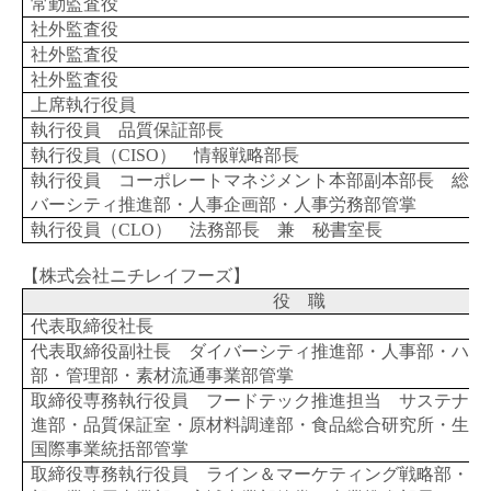
常勤監査役
社外監査役
社外監査役
社外監査役
上席執行役員
執行役員 品質保証部長
執行役員（
CISO
） 情報戦略部長
執行役員 コーポレートマネジメント本部副本部長 総務
バーシティ推進部・人事企画部・人事労務部管掌
執行役員（
CLO
） 法務部長 兼 秘書室長
【株式会社ニチレイフーズ】
役 職
代表取締役社長
代表取締役副社長 ダイバーシティ推進部・人事部・ハミ
部・管理部・素材流通事業部管掌
取締役専務執行役員 フードテック推進担当 サステナビ
進部・品質保証室・原材料調達部・食品総合研究所・生産
国際事業統括部管掌
取締役専務執行役員 ライン＆マーケティング戦略部・家