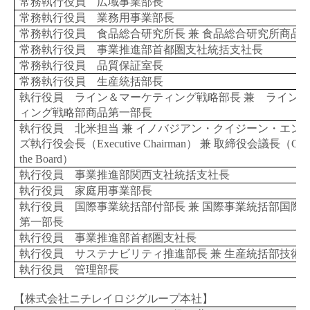
常務執行役員 広域事業部長
常務執行役員 業務用事業部長
常務執行役員 食品総合研究所長 兼 食品総合研究所商品
常務執行役員 事業推進部首都圏支社統括支社長
常務執行役員 品質保証室長
常務執行役員 生産統括部長
執行役員 ライン＆マーケティング戦略部長 兼 ライン
ィング戦略部商品第一部長
執行役員 北米担当 兼 イノバジアン・クイジーン・エン
ズ執行役会長（
Executive Chairman
） 兼 取締役会議長（
Cha
the Board
）
執行役員 事業推進部関西支社統括支社長
執行役員 家庭用事業部長
執行役員 国際事業統括部付部長 兼 国際事業統括部国際
第一部長
執行役員 事業推進部首都圏支社長
執行役員 サステナビリティ推進部長 兼 生産統括部技術
執行役員 管理部長
【株式会社ニチレイロジグループ本社】