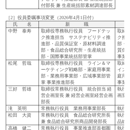
付部長 兼 生産統括部素材調達部長
［2］役員委嘱事項変更（
2026
年
4
月
1
日付）
氏 名
新 職
中野 泰寿
取締役専務執行役員 フードテッ
取締
ク推進担当 サステナビリティ推
ク推
進部・品質保証室・原材料調達
部・
部・食品総合研究所・生産統括
質保
部・国際事業統括部管掌
事業
松尾 哲哉
取締役専務執行役員 ライン＆マ
取締
ーケティング戦略部・家庭用事業
イン
部・業務用事業部・広域事業部管
庭用
掌 事業推進部長
事業
三好 哲雄
取締役常務執行役員 統合担当 経
執行役
営企画室長 兼 経営企画室経営企画
画室
部長
滝 英明
常務執行役員 業務用事業部長
執行
松田 大資
常務執行役員 食品総合研究所長
執行役
兼 食品総合研究所商品開発部長
品総
高橋 健二
常務執行役員 事業推進部首都圏
執行