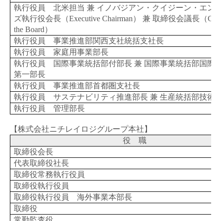
執行役員 北米担当 兼 イノバジアン・クイジーン・エン
ズ執行役会長（
Executive Chairman
） 兼 取締役会議長（
Cha
the Board
）
執行役員 事業推進部関西支社統括支社長
執行役員 家庭用事業部長
執行役員 国際事業統括部付部長 兼 国際事業統括部国際
第一部長
執行役員 事業推進部首都圏支社長
執行役員 サステナビリティ推進部長 兼 生産統括部技術
執行役員 管理部長
【株式会社ニチレイロジグループ本社】
役 職
取締役会長
代表取締役社長
取締役常務執行役員
取締役執行役員
取締役執行役員 海外事業本部長
取締役
常勤監査役