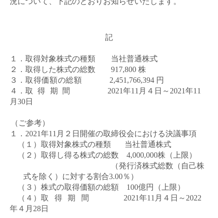
況について、下記のとおりお知らせいたします。
記
１．取得対象株式の種類 当社普通株式
２．取得した株式の総数 917,800 株
３．
取得価額の総額
2,451,766,394 円
４．
取得期間
2021
年
11
月４日～
2021
年
11
月
30
日
（ご参考）
１．
2021
年
11
月２日開催の取締役会における決議事項
（１）
取得対象株式の種類
当社普通株式
（２）取得し得る株式の総数
4,000,000
株（上限）
（発行済株式総数（自己株
式を除く）に対する割合
3.00
％）
（３）株式の取得価額の総額
100
億円（上限）
（４）
取得期間
2021
年
11
月４日～
2022
年４月
28
日