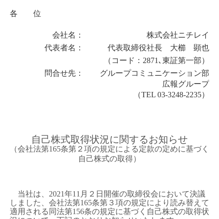
各 位
会社名：
株式会社ニチレイ
代表者名：
代表取締役社長 大櫛 顕也
（コード：
2871
､東証第一部）
問合せ先：
グループコミュニケーション部
広報グループ
（
TEL 03-3248-2235
）
自己株式取得状況に関するお知らせ
（会社法第
165
条第２項の規定による定款の定めに基づく
自己株式の取得）
当社は、
2021
年
11
月２日開催の取締役会において決議
しました、会社法第
165
条第３項の規定により読み替えて
適用される同法第
156
条の規定に基づく自己株式の取得状