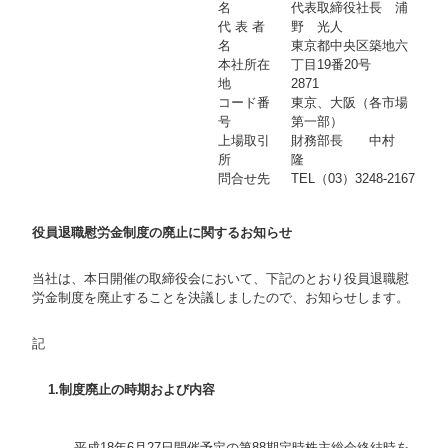
名
代表取締役社長 浦
代 表 者
野 光人
名
東京都中央区築地六
本社所在
丁目19番20号
地
2871
コード番
東京、大阪（各市場
号
第一部）
上場取引
財務部長 中村
所
隆
問合せ先
TEL（03）3248-2167
役員退職慰労金制度の廃止に関するお知らせ
当社は、本日開催の取締役会において、下記のとおり役員退職慰
労金制度を廃止することを決議しましたので、お知らせします。
記
1.制度廃止の時期および内容
平成18年6月27日開催予定の第88期定時株主総会終結時を