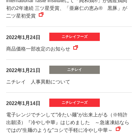
International Taste Instituteにて「純和鶏®」が国産鶏肉
初の2年連続 三ツ星受賞、「亜麻仁の恵み® 黒豚」が
二ツ星初受賞
2022年1月24日
商品価格一部改定のお知らせ
2022年1月21日
ニチレイ 人事異動について
2022年1月14日
電子レンジでチンして“冷たい麺”が出来上がる（※特許
出願済）『冷やし中華』はじめました ～急速凍結なら
ではの“生麺のような”コシで手軽に冷やし中華～