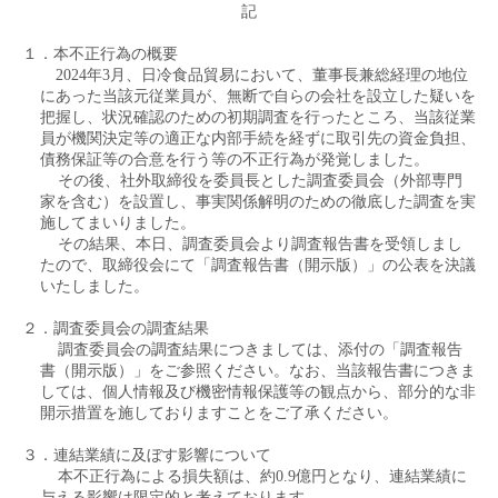
記
１．本不正行為の概要
2024
年
3
月、日冷食品貿易において、董事長兼総経理の地位
にあった当該元従業員が、無断で自らの会社を設立した疑いを
把握し、状況確認のための初期調査を行ったところ、当該従業
員が機関決定等の適正な内部手続を経ずに取引先の資金負担、
債務保証等の合意を行う等の不正行為が発覚しました。
その後、社外取締役を委員長とした調査委員会（外部専門
家を含む）を設置し、事実関係解明のための徹底した調査を実
施してまいりました。
その結果、本日、調査委員会より調査報告書を受領しまし
たので、取締役会にて「調査報告書（開示版）」の公表を決議
いたしました。
２．調査委員会の調査結果
調査委員会の調査結果につきましては、添付の「調査報告
書（開示版）」をご参照ください。なお、当該報告書につきま
しては、個人情報及び機密情報保護等の観点から、部分的な非
開示措置を施しておりますことをご了承ください。
３．連結業績に及ぼす影響について
本不正行為による損失額は、約
0.9
億円となり、連結業績に
与える影響は限定的と考えております。