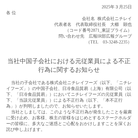
2025
年３月
25
日
各 位
会社名
株式会社ニチレイ
代表者名 代表取締役社長 大櫛 顕也
（コード番号
2871_
東証プライム）
問い合わせ先 広報
IR
部広報グループ
（
TEL
03-3248-2235
）
当社中国子会社における元従業員による不正
行為に関するお知らせ
当社の子会社である株式会社ニチレイフーズ（以下、「ニチレ
イフーズ」）の中国子会社、日冷食品貿易（上海）有限公司（以
下、「日冷食品貿易」）においてニチレイフーズの元従業員（以
下、「当該元従業員」）による不正行為（以下、「本不正行
為」）が判明しましたので、お知らせいたします。
当社としましては、このような不正行為が発生したことを厳粛
に受け止め、お客様、株主の皆様をはじめとするステークホルダ
ーの皆様に、多大なご迷惑とご心配をおかけしますことを深くお
詫び申し上げます。