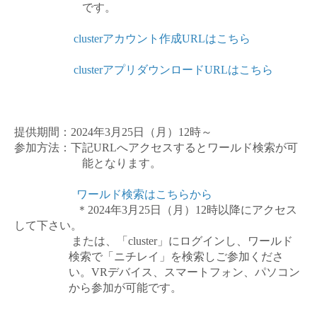
です。
cluster
アカウント作成
URLはこちら
cluster
アプリダウンロード
URLはこちら
提供期間：
2024
年
3
月
25
日（月）
12
時～
参加方法：下記
URL
へアクセスするとワールド検索が可
能となります。
ワールド検索はこちらから
＊
2024
年
3
月
25
日（月）
12
時以降にアクセス
して下さい。
または、「
cluster
」にログインし、ワールド
検索で「ニチレイ」を検索しご参加くださ
い。
VR
デバイス、スマートフォン、パソコン
から参加が可能です。