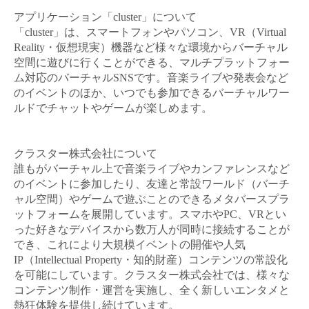
アプリケーション「
cluster
」について
「
cluster
」は、スマートフォンやパソコン、
VR
（
Virtual
Reality
・仮想現実）機器など様々な環境からバーチャル
空間に遊びに行くことができる、マルチプラットフォー
ム対応のバーチャル
SNS
です。音楽ライブや発表会など
のイベントのほか、いつでも参加できるバーチャルワー
ルドでチャットやゲームが楽しめます。
クラスター株式会社について
誰もがバーチャル上で音楽ライブやカンファレンスなど
のイベントに参加したり、友達と常設ワールド（バーチ
ャル空間）やゲームで遊ぶことのできるメタバースプラ
ットフォームを展開しています。スマホや
PC
、
VR
とい
った好きなデバイスから数万人が同時に接続することが
でき、これにより大規模イベントの開催や人気
IP
（
Intellectual Property
・知的財産）コンテンツの常設化
を可能にしています。
クラスター株式会社では、様々な
コンテンツ制作・運営を実施し、全く新しいエンタメと
熱狂体験を提供し続けています。