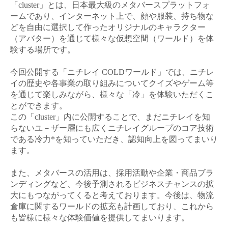
「
cluster
」とは、日本最大級のメタバースプラットフォ
ームであり、インターネット上で、顔や服装、持ち物な
どを自由に選択して作ったオリジナルのキャラクター
（アバター）を通じて様々な仮想空間（ワールド）を体
験する場所です。
今回公開する「ニチレイ
COLD
ワールド」では、ニチレ
イの歴史や各事業の取り組みについてクイズやゲーム等
を通じて楽しみながら、様々な「冷」を体験いただくこ
とができます。
こ
の「
cluster
」内に公開することで、まだニチレイを知
らないユ－ザー層にも広くニチレイグループのコア技術
である冷力
*
を知っていただき、認知向上を図ってまいり
ます。
また、メタバースの活用は、採用活動や企業・商品ブラ
ンディングなど、今後予測されるビジネスチャンスの拡
大にもつながってくると考えております。今後は、物流
倉庫に関するワールドの拡充も計画しており、これから
も皆様に様々な体験価値を提供してまいります。