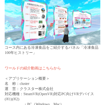
コース内にある冷凍食品をご紹介するパネル「冷凍食品
100
年ヒストリー」
ワールドの紹介動画はこちらから
＜アプリケーション概要＞
名 称：
cluster
運 営：クラスター株式会社
対応機種：
SteamVR(OpenVR)
対応
PC
向け
VR
デバイス
(※1)(※2)
・
PC
（
Windows
、
Mac
）