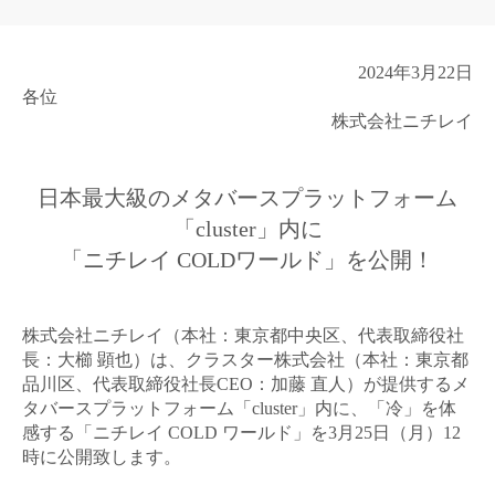
2024
年
3
月
22
日
各位
株式会社ニチレイ
日本最大級のメタバースプラットフォーム
「
cluster
」内に
「ニチレイ
COLD
ワールド」を公開！
株式会社ニチレイ（本社：東京都中央区、代表取締役社
長：大櫛 顕也）は、クラスター株式会社（本社：東京都
品川区、代表取締役社長
CEO
：加藤 直人）が提供するメ
タバースプラットフォーム「
cluster
」内に、「冷」を体
感する「ニチレイ
COLD
ワールド」を
3
月
25
日（月）
12
時に公開致します。