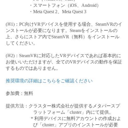
・スマートフォン（
iOS
、
Android
）
・
Meta Quest 2
、
Meta Quest 3
(※1)
：
PC
向け
VR
デバイスを使用する場合、
SteamVR
のイ
ンストールが必要になります。
Steam
をインストールの
上、さらにストア内で
SteamVR
（無料）をインストール
してください。
(※2)
：
SteamVR
に対応した
VR
デバイスであれば基本的に
お使いいただけますが、全ての
VR
デバイスの動作を保証
するものではありません。
推奨環境の詳細はこちらをご確認ください
参加費：無料
提供方法：クラスター株式会社が提供するメタバースプ
ラットフォーム「
cluster
」内にて提供。
＊利用デバイスに無料アカウントの作成およ
び「
cluster
」アプリのインストールが必要