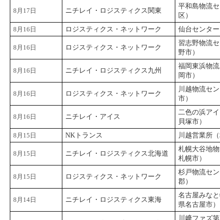
平和島物流セ
8月17日
ニチレイ・ロジスティクス関東
区）
8月16日
ロジスティクス・ネットワーク
仙台センター
習志野物流セ
8月16日
ロジスティクス・ネットワーク
野市）
福岡東浜物流
8月16日
ニチレイ・ロジスティクス九州
岡市）
川越物流セン
8月16日
ロジスティクス・ネットワーク
市）
二色の浜アイ
8月16日
ニチレイ・アイス
貝塚市）
8月15日
NKトランス
川越営業所（
札幌大谷地物
8月15日
ニチレイ・ロジスティクス北海道
札幌市）
杉戸物流セン
8月15日
ロジスティクス・ネットワーク
郡）
名古屋みなと
8月14日
ニチレイ・ロジスティクス東海
県名古屋市）
川﨑ファズ第