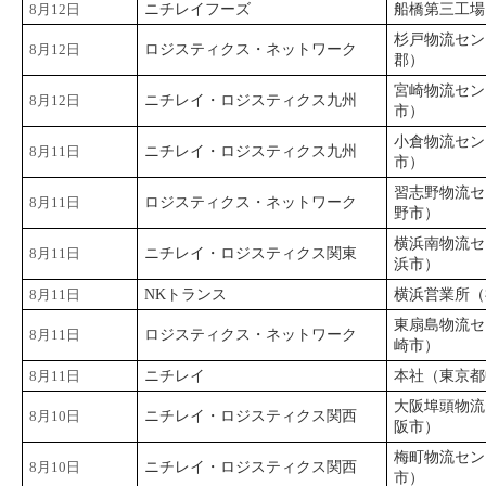
8月12日
ニチレイフーズ
船橋第三工場
杉戸物流セン
8月12日
ロジスティクス・ネットワーク
郡）
宮崎物流セン
8月12日
ニチレイ・ロジスティクス九州
市）
小倉物流セン
8月11日
ニチレイ・ロジスティクス九州
市）
習志野物流セ
8月11日
ロジスティクス・ネットワーク
野市）
横浜南物流セ
8月11日
ニチレイ・ロジスティクス関東
浜市）
8月11日
NKトランス
横浜営業所（
東扇島物流セ
8月11日
ロジスティクス・ネットワーク
崎市）
8月11日
ニチレイ
本社（東京都
大阪埠頭物流
8月10日
ニチレイ・ロジスティクス関西
阪市）
梅町物流セン
8月10日
ニチレイ・ロジスティクス関西
市）