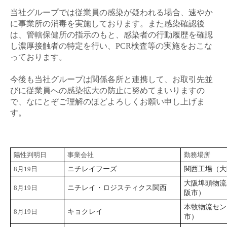
当社グループでは従業員の感染が疑われる場合、速やか
に事業所の消毒を実施しております。また感染確認後
は、管轄保健所の指示のもと、感染者の行動履歴を確認
し濃厚接触者の特定を行い、
PCR
検査等の実施をおこな
っております。
今後も当社グループは関係各所と連携して、お取引先並
びに従業員への感染拡大の防止に努めてまいりますの
で、なにとぞご理解のほどよろしくお願い申し上げま
す。
陽性判明日
事業会社
勤務場所
8月19日
ニチレイフーズ
関西工場（大
大阪埠頭物流
8月19日
ニチレイ・ロジスティクス関西
阪市）
本牧物流セン
8月19日
キョクレイ
市）