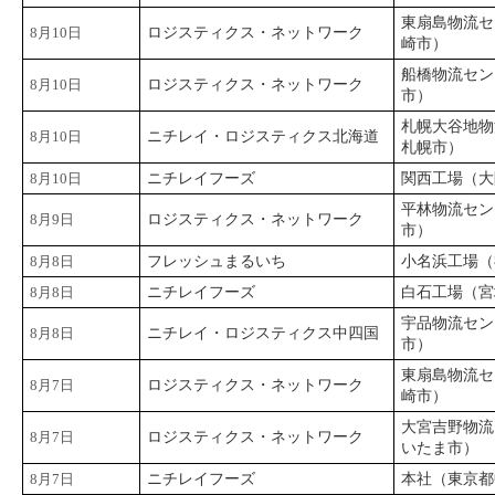
東扇島物流セ
8月10日
ロジスティクス・ネットワーク
崎市）
船橋物流セン
8月10日
ロジスティクス・ネットワーク
市）
札幌大谷地物
8月10日
ニチレイ・ロジスティクス北海道
札幌市）
8月10日
ニチレイフーズ
関西工場（大
平林物流セン
8月9日
ロジスティクス・ネットワーク
市）
8月8日
フレッシュまるいち
小名浜工場（
8月8日
ニチレイフーズ
白石工場（宮
宇品物流セン
8月8日
ニチレイ・ロジスティクス中四国
市）
東扇島物流セ
8月7日
ロジスティクス・ネットワーク
崎市）
大宮吉野物流
8月7日
ロジスティクス・ネットワーク
いたま市）
8月7日
ニチレイフーズ
本社（東京都