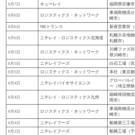
8月7日
キューレイ
福岡県宗像市
東扇島物流セ
8月6日
ロジスティクス・ネットワーク
崎市）
8月6日
NKトランス
新座営業所（
札幌大谷地物
8月6日
ニチレイ・ロジスティクス北海道
札幌市）
川﨑ファズ共
8月5日
ロジスティクス・ネットワーク
県川崎市）
8月5日
ニチレイフーズ
白石工場（宮
8月5日
ロジスティクス・ネットワーク
本社（東京都
グローバルイ
8月4日
ニチレイバイオサイエンス
ー（埼玉県狭
箱崎埠頭物流
8月4日
ニチレイ・ロジスティクス九州
岡市）
東扇島物流セ
8月4日
ロジスティクス・ネットワーク
崎市）
8月4日
ニチレイフーズ
船橋第三工場
8月2日
ニチレイフーズ
船橋工場（千