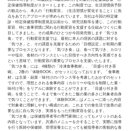
定保健指導制度がスタートします。この制度では、生活習慣病予防
の観点から、本人の「行動変容」（生活習慣が変化すること）に焦
点をあてたアプローチが求められています。当社は今回の特定健
診・特定保健指導制度発足以前から、研究活動等を通じ、この行動
変容、特に食事習慣に関わる行動変容を支援する仕組みづくりに着
目してきました。その成果のひとつが今回発売致します「気づき
食」です。行動変容支援では、最初に本人の現状の課題に対する
「気づき」と、その課題を克服するための「目標設定」が初期の重
要なプロセスとなります。「気づき食」は、食べて気づき、カロリ
ーや塩分、食材のバランスといった目指すべき方向性を実感できる
という意味で、行動変容の重要なプロセスを支援いたします。
「気づき食」には、4種類の「冷凍食事教材」、「目盛り付き茶
碗」、2冊の「体験BOOK」がセットになっております。「食事教
材」は主菜・副菜・味付けのバランス等を考慮したおかずのセット
ですので、理想とされる食事内容（カロリーや塩分を制限した量・
味付け等）をリアルに体験することができます。「目盛り付き茶
碗」を使うことで、今まで食べてきたご飯の量の多さに対象者自身
で気づくことができます。「体験BOOK」はメニューに添った内容
で対象者に理解しやすい構成のため、これまでの食生活で改善の必
要な点に自ら気づき、実感をもった行動変容を促します。
「気づき食」は保健指導者等の専門家側にとってもメリットのある
内容となっています。共通のメニューを介することで、実際に指導
を行う医師や保健師、管理栄養士にとっても被指導者の客観的な食