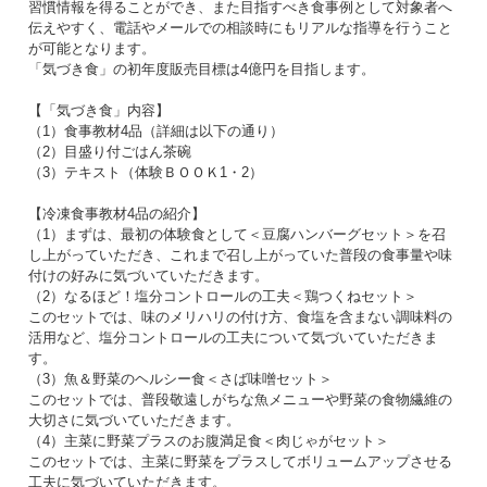
習慣情報を得ることができ、また目指すべき食事例として対象者へ
伝えやすく、電話やメールでの相談時にもリアルな指導を行うこと
が可能となります。
「気づき食」の初年度販売目標は4億円を目指します。
【「気づき食」内容】
（1）食事教材4品（詳細は以下の通り）
（2）目盛り付ごはん茶碗
（3）テキスト（体験ＢＯＯＫ1・2）
【冷凍食事教材4品の紹介】
（1）まずは、最初の体験食として＜豆腐ハンバーグセット＞を召
し上がっていただき、これまで召し上がっていた普段の食事量や味
付けの好みに気づいていただきます。
（2）なるほど！塩分コントロールの工夫＜鶏つくねセット＞
このセットでは、味のメリハリの付け方、食塩を含まない調味料の
活用など、塩分コントロールの工夫について気づいていただきま
す。
（3）魚＆野菜のヘルシー食＜さば味噌セット＞
このセットでは、普段敬遠しがちな魚メニューや野菜の食物繊維の
大切さに気づいていただきます。
（4）主菜に野菜プラスのお腹満足食＜肉じゃがセット＞
このセットでは、主菜に野菜をプラスしてボリュームアップさせる
工夫に気づいていただきます。