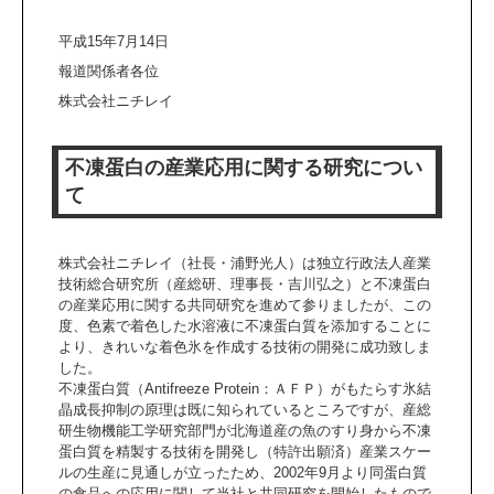
平成15年7月14日
報道関係者各位
株式会社ニチレイ
不凍蛋白の産業応用に関する研究につい
て
株式会社ニチレイ（社長・浦野光人）は独立行政法人産業
技術総合研究所（産総研、理事長・吉川弘之）と不凍蛋白
の産業応用に関する共同研究を進めて参りましたが、この
度、色素で着色した水溶液に不凍蛋白質を添加することに
より、きれいな着色氷を作成する技術の開発に成功致しま
した。
不凍蛋白質（Antifreeze Protein：ＡＦＰ）がもたらす氷結
晶成長抑制の原理は既に知られているところですが、産総
研生物機能工学研究部門が北海道産の魚のすり身から不凍
蛋白質を精製する技術を開発し（特許出願済）産業スケー
ルの生産に見通しが立ったため、2002年9月より同蛋白質
の食品への応用に関して当社と共同研究を開始したもので