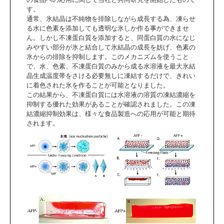
す。
通常、氷結晶は不純物を排除しながら成長する為、凍らせ
る水に色素を添加しても透明な氷しか作る事ができませ
ん。しかし不凍蛋白質を添加すると、同蛋白質の水になじ
みやすい部分が氷と結合して氷結晶の成長を妨げ、色素の
氷からの排除を抑制します。このメカニズムを使うこと
で、水、色素、不凍蛋白質のみから成る水溶液を最大氷結
晶生成温度帯をさける必要無しに凍結するだけで、きれい
に着色された氷を作ることが可能となりました。
この結果から、不凍蛋白質には水溶液の溶質の凍結濃縮を
抑制する優れた効果があることが確認されました。この凍
結濃縮抑制効果は、様々な食品製造への応用が可能と期待
されます。