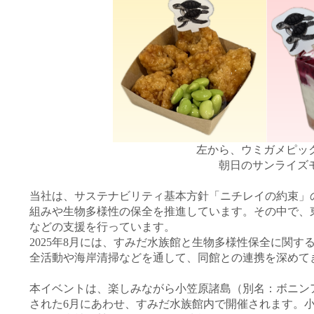
左から、
ウミガメピッ
朝日のサンライズ
当社は、サステナビリティ基本方針「ニチレイの約束」
組みや生物多様性の保全を推進しています。その中で、
などの支援を行っています。
2025
年
8
月には、すみだ水族館と生物多様性保全に関す
全活動や海岸清掃などを通して、同館との連携を深めて
本イベントは、楽しみながら
小笠原諸島（別名：ボニン
された
6
月にあわせ、すみだ水族館内で開催されます。