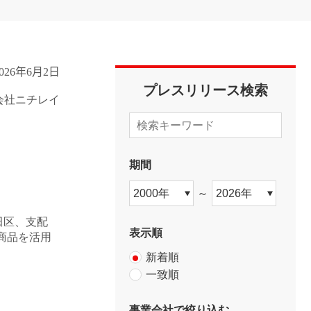
ウ
ウ
たな価値の創造
イニシアチブ
で
ニシアチブ
ニチレイのメタバース
個人投資家の皆様へ
で
開
開
く）
く）
026
年
6
月
2
日
プレスリリース検索
会社ニチレイ
期間
～
田区、支配
表示順
プ商品を活用
新着順
一致順
事業会社で絞り込む