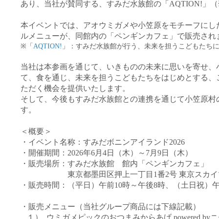
あり、当社が賛同する、すみだ水族館の「
AQTION!
」（
本イベントでは、アオウミガメや小笠原をモチーフにし
ルメニューが、同館内の「ペンギンカフェ」で販売され
※
「
AQTION!
」
：すみだ水族館が行う、未来を担うこどもたち
当社は本参画を通じて、いきものの未来に思いを寄せ、
て、食を通じ、未来を担うこどもたちをはじめとする、
ただく機会を提供いたします。
そして、今後もすみだ水族館との連携を通じて小笠原村
す。
＜概要＞
・イベント名称：
すみだボニンアイランド2026
・開催期間：2026年6月4日（木）～7月9日（木）
・販売場所：すみだ水族館 館内「ペンギンカフェ」
東京都墨田区押上一丁目
1
番
2
号 東京スカ
・販売時間：（平日）午前10時～午後8時、（土日祝）午
・販売メニュー（当社グループ商品には下線記載）
１）
ウミガメピックのおつまみからあげ powered by