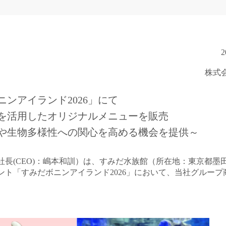
ティ
IR・投資家情報に関するお問い合
新
シアチブ
心な食の知識（こおら
わせ
ニチレイ75年史
イ
2
株式
ニンアイランド
2026
」にて
を活用したオリジナルメニューを販売
や生物多様性への関心を高める機会を提供～
長(CEO)：嶋本和訓）は、すみだ水族館（
所在地：東京都墨
ベント「すみだボニンアイランド2026」において、当社グルー