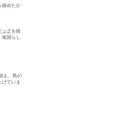
を絡めたか
ドッグ
を組
、南国らし
加え、島の
上げていま