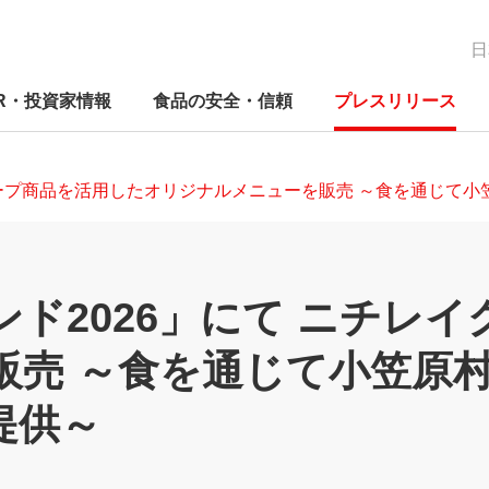
日
IR・投資家情報
食品の安全・信頼
プレスリリース
ループ商品を活用したオリジナルメニューを販売 ～食を通じて
経営の考え方
新たな価値の創造
IRニュース
品質保証体制
ド2026」にて ニチレ
関する方針
コーポレートガバナンス
ニチレイグループのDX
IRカレンダー
検査体制
販売 ～食を通じて小笠原
関する推進体
コンプライアンス
研究開発
電子公告
事業別の取り組み
Mギャラリ―
早わかりニチレイってこんな会
早わ
ES
早わ
ニチ
社
社
社
への
リスクマネジメント
社会貢献活動
免責事項
提供～
人権への取り組み
外部評価
よくあるご質問