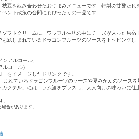
、
枝豆
を組み合わせたおつまみメニューです。特製の甘酢たれ
イベント散策の合間にもぴったりの一品です。
ラソフトクリームに、ワッフル生地の中にチーズが入った
原宿
でも親しまれているドラゴンフルーツのソースをトッピングし
（ノンアルコール）
（アルコール）
日」をイメージしたドリンクです。
親しまれているドラゴンフルーツのソースや夏みかんのソースを
トカクテル」には、ラム酒をプラスし、大人向けの味わいに仕
す。
る場合があります。
結