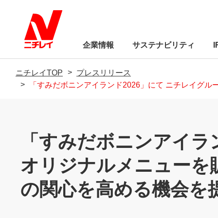
企業情報
サステナビリティ
ニチレイTOP
プレスリリース
「すみだボニンアイランド2026」にて ニチレイグ
トップメッセージ
経営方針
「すみだボニンアイラン
サステナビリティに
業績・財務
オリジナルメニューを
サステナビリティに
株式関連情報
Circle（ウェブメディア）
ニチレイC
制
IRライブラリー
の関心を高める機会を
環境
トップメッセージ
サステナビリティ基本方針「ニチ
トップメッセージ
品質基本方針
会社概要
食品の安全Q＆A
ニチレイを知る
レイの約束」
社会