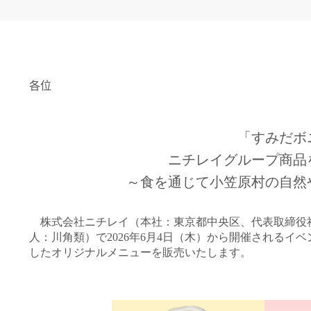
ESG・サステナビリ
氷の実験室（こおらす）
コミュニティ／イニ
安全・安
す）
各位
「すみだボ
ニチレイグループ商品
～食を通じて小笠原村の自然
株式会社ニチレイ（本社：東京都中央区、代表取締役社
人：川角類
）で2026年6月4日（木）から開催されるイ
したオリジナルメニューを販売いたします。