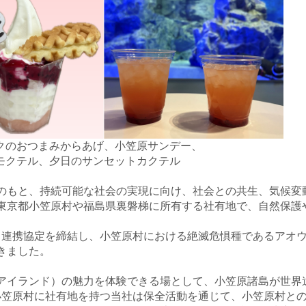
クのおつまみからあげ、小笠原サンデー、
モクテル、夕日のサンセットカクテル
のもと、持続可能な社会の実現に向け、社会との共生、気候変
東京都小笠原村や福島県裏磐梯に所有する社有地で、自然保護
る連携協定を締結し、小笠原村における絶滅危惧種であるアオ
きました。
アイランド）の魅力を
体験できる場として、小笠原諸島が世界
小笠原村に社有地を持つ当社は保全活動を通じて、小笠原村と