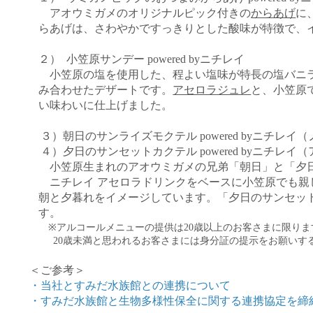
アオウミガメのオリジナルピック付きの
からあげ
に
らあげは、さわやかですっきりとした酸味が特徴で、
２）
小笠原サンデー powered byニチレイ
小笠原の塩を使用した、程よい塩味が特長の塩バニ
み合わせたデザートです。
アセロラジュレ
と、小笠原
い味わいに仕上げました。
３）朝日のサンライズモクテル powered byニチレイ
４）夕日のサンセットカクテル powered byニチレイ
小笠原生まれのアオウミガメの兄弟「朝日」と「夕
ニチレイ アセロラドリンクをベースに小笠原でも
朝と夕暮れをイメージしています。「夕日のサンセッ
す。
※
アルコールメニューの提供は
20
歳以上のお客さまに限りま
20
歳未満と思われるお客さまには身分証の提示をお願いす
＜ご参考＞
・
当社
とすみだ水族館との
連携
について
・
すみだ水族館と生物多様性保全に関する連携協定を締