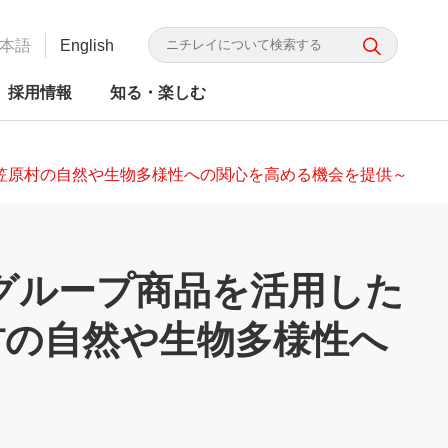
本語
English
採用情報
知る・楽しむ
小笠原村の自然や生物多様性への関心を高める機会を提供～
イグループ商品を活用した
（別
村の自然や生物多様性へ
かり ニチレイってこんな会
G投資家向け情報
かり ニチレイってこんな会
レイフーズ 食の品質・安全
食品ロス研究所
食品の安全・信頼
ニチレイグループのDX
統合レポート
ウ
取り組み
（別
ィ
ウ
ィ
ン
ン
ド
ド