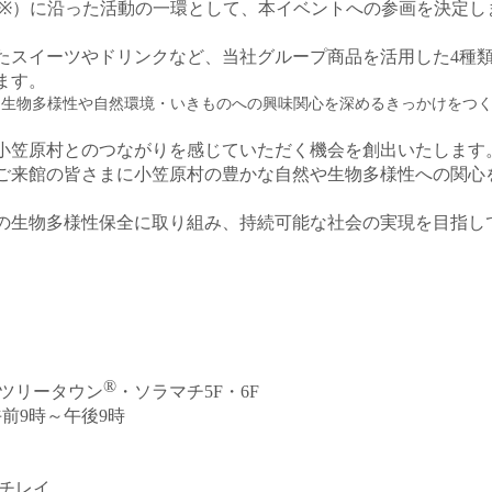
※
）に沿った活動の一環として、本イベントへの参画を決定し
たスイーツやドリンクなど、当社グループ商品を活用した
4
種
ます。
に生物多様性や自然環境・いきものへの興味関心を深めるきっかけをつ
小笠原村とのつながりを感じていただく機会を創出いたします
ご来館の皆さまに小笠原村の豊かな自然や生物多様性への関心
の生物多様性保全に取り組み、持続可能な社会の実現を目指し
®
イツリータウン
・ソラマチ
5F
・
6F
前9時～午後9時
ニチレイ