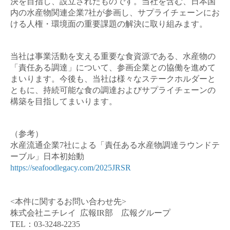
決を目指し、設立されたものです。当社を含む、日本国
内の水産物関連企業
7
社が参画し、サプライチェーンにお
ける人権・環境面の重要課題の解決に取り組みます。
当社は事業活動を支える重要な食資源である、水産物の
「責任ある調達」について、参画企業との協働を進めて
まいります。今後も、当社は様々なステークホルダーと
ともに、持続可能な食の調達およびサプライチェーンの
構築を目指してまいります。
（参考）
水産流通企業
7
社による「責任ある水産物調達ラウンドテ
ーブル」日本初始動
https://seafoodlegacy.com/2025JRSR
<
本件に関するお問い合わせ先
>
株式会社ニチレイ
広報
IR
部 広報グループ
TEL
：
03-3248-2235