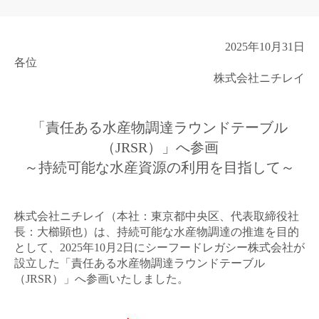
2025
年
10
月
31
日
各位
株式会社ニチレイ
「責任ある水産物調達ラウンドテーブル
（
JRSR
）」へ参画
～持続可能な水産資源の利用を目指して～
株式会社ニチレイ（本社：東京都中央区、代表取締役社
長：大櫛顕也）は、持続可能な水産物調達の推進を目的
として、
2025
年
10
月
2
日にシーフードレガシー株式会社が
設立した「責任ある水産物調達ラウンドテーブル
（
JRSR
）」へ参画いたしました。