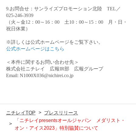
9.
お問合せ：サンライズプロモーション北陸
TEL
／
025-246-3939
（火～金
12
：
00
～
16
：
00
土
10
：
00
～
15
：
00
月・日・
祝日休業）
※詳しくは公式ホームページをご覧下さい。
公式ホームページはこちら
＜本件に関するお問い合わせ先＞
株式会社ニチレイ 広報
IR
部 広報グループ
Email: N1000X036@nichirei.co.jp
ニチレイTOP
プレスリリース
「ニチレイpresentsオールジャパン メダリスト・
オン・アイス2023」特別協賛について