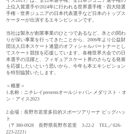
イス
2023
」は、全日本選手権、全日本ジュニア選手権の
上位入賞選手や
2024
年に行われる世界選手権・四大陸選
手権・世界ジュニアの日本代表選手など日本のトップス
ケーターが出演するエキシビションです。
当社は製氷が創業事業のひとつであるなど、氷との関わ
りが深い事業を行ってきたことから、
2006
年より公益財
団法人日本スケート連盟のオフィシャルパートナーとし
てスケート競技を応援しています。各種世界大会での日
本選手の活躍と、フィギュアスケート界のさらなる発展
を応援したいという思いから、今年も本エキシビション
を特別協賛いたします。
＜概要＞
1.
名称：ニチレイ
presents
オールジャパン メダリスト・オ
ン・アイス
2023
2.
会場：長野市若里多目的スポーツアリーナ ビッグハッ
ト
（〒
380-0928
長野県長野市若里
3-22-2
TEL
／
026-
223-2223
）