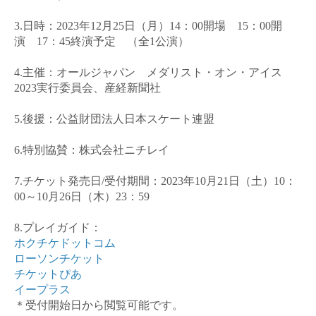
3.
日時：
2023
年
12
月
25
日（月）
14
：
00
開場
15
：
00
開
演
17
：
45
終演予定 （全
1
公演）
4.
主催：オールジャパン メダリスト・オン・アイス
2023
実行委員会、産経新聞社
5.
後援：公益財団法人日本スケート連盟
6.
特別協賛：株式会社ニチレイ
7.
チケット発売日
/
受付期間：
2023
年
10
月
21
日（土）
10
：
00
～
10
月
26
日（木）
23
：
59
8.
プレイガイド：
ホクチケドットコム
ローソンチケット
チケットぴあ
イープラス
＊受付開始日から閲覧可能です。