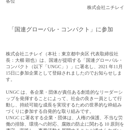
各位
株式会社ニチレイ
「国連グローバル・コンパクト」に参加
株式会社ニチレイ（本社：東京都中央区 代表取締役社
長：大櫛 顕也）は、国連が提唱する「国連グローバル・
コンパクト（以下「
UNGC
」）」に署名し、
2021
年
11
月
15
日に参加企業として登録されましたのでお知らせしま
す。
UNGC
は、各企業・団体が責任ある創造的なリーダーシ
ップを発揮することによって、社会の良き一員として行
動し、持続可能な成長を実現するための世界的な枠組み
づくりに参加する自発的な取り組みです。
UNGC
に署名する企業・団体は、人権の保護、不当な労
働の排除、環境への対応、腐敗の防止に関わる
10
原則を