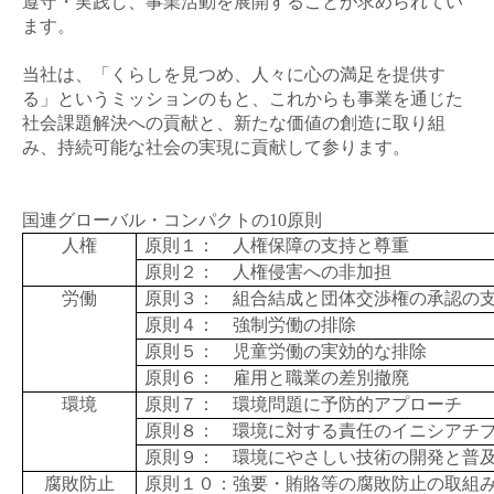
遵守・実践し、事業活動を展開することが求められてい
ます。
当社は、「くらしを見つめ、人々に心の満足を提供す
る」というミッションのもと、これからも事業を通じた
社会課題解決への貢献と、新たな価値の創造に取り組
み、持続可能な社会の実現に貢献して参ります。
国連グローバル・コンパクトの
10
原則
人権
原則１： 人権保障の支持と尊重
原則２： 人権侵害への非加担
労働
原則３： 組合結成と団体交渉権の承認の
原則４： 強制労働の排除
原則５： 児童労働の実効的な排除
原則６： 雇用と職業の差別撤廃
環境
原則７： 環境問題に予防的アプローチ
原則８： 環境に対する責任のイニシアチ
原則９： 環境にやさしい技術の開発と普
腐敗防止
原則１０：強要・賄賂等の腐敗防止の取組