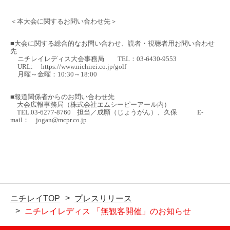
＜本大会に関するお問い合わせ先＞
■大会に関する総合的なお問い合わせ、読者・視聴者用お問い合わせ
先
ニチレイレディス大会事務局
TEL
：
03-6430-9553
URL:
https://www.nichirei.co.jp/golf
月曜～金曜：
10:30
～
18:00
■報道関係者からのお問い合わせ先
大会広報事務局（株式会社エムシーピーアール内）
TEL.03-6277-8760
担当／成願（じょうがん）、久保
E-
mail
：
jogan@mcpr.co.jp
ニチレイTOP
プレスリリース
ニチレイレディス 「無観客開催」のお知らせ