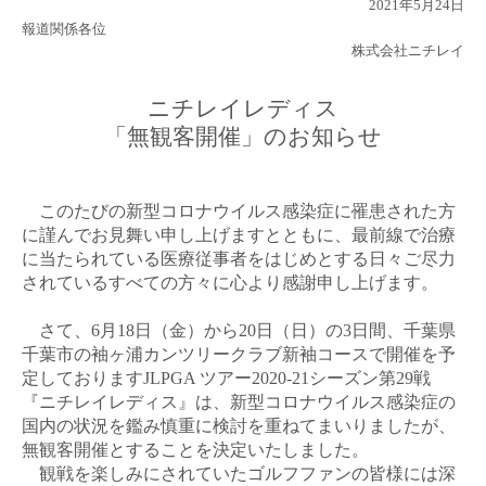
2021
年
5
月
24
日
報道関係各位
株式会社ニチレイ
ニチレイレディス
「無観客開催」のお知らせ
このたびの新型コロナウイルス感染症に罹患された方
に謹んでお見舞い申し上げますとともに、最前線で治療
に当たられている医療従事者をはじめとする日々ご尽力
されているすべての方々に心より感謝申し上げます。
さて、
6
月
18
日（金）から
20
日（日）の
3
日間、千葉県
千葉市の袖ヶ浦カンツリークラブ新袖コースで開催を予
定しております
JLPGA
ツアー
2020-21
シーズン第
29
戦
『ニチレイレディス』は、新型コロナウイルス感染症の
国内の状況を鑑み慎重に検討を重ねてまいりましたが、
無観客開催とすることを決定いたしました。
観戦を楽しみにされていたゴルフファンの皆様には深