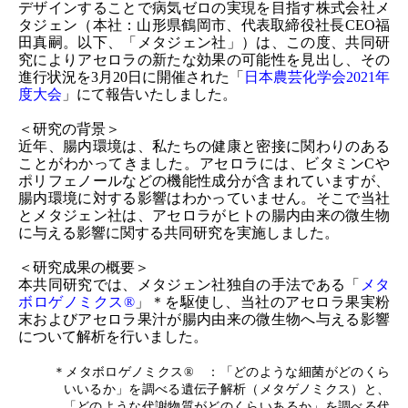
デザインすることで病気ゼロの実現を目指す株式会社メ
タジェン（本社：山形県鶴岡市、代表取締役社長CEO福
田真嗣。以下、「メタジェン社」）は、この度、共同研
究によりアセロラの新たな効果の可能性を見出し、その
進行状況を3月20日に開催された「
日本農芸化学会2021年
度大会
」にて報告いたしました。
＜研究の背景＞
近年、腸内環境は、私たちの健康と密接に関わりのある
ことがわかってきました。アセロラには、ビタミンCや
ポリフェノールなどの機能性成分が含まれていますが、
腸内環境に対する影響はわかっていません。そこで当社
とメタジェン社は、アセロラがヒトの腸内由来の微生物
に与える影響に関する共同研究を実施しました。
＜研究成果の概要＞
本共同研究では、メタジェン社独自の手法である「
メタ
ボロゲノミクス®︎
」＊を駆使し、当社のアセロラ果実粉
末およびアセロラ果汁が腸内由来の微生物へ与える影響
について解析を行いました。
＊メタボロゲノミクス®︎ ：
「どのような細菌がどのくら
いいるか」を調べる遺伝子解析（メタゲノミクス）と、
「どのような代謝物質がどのくらいあるか」を調べる代