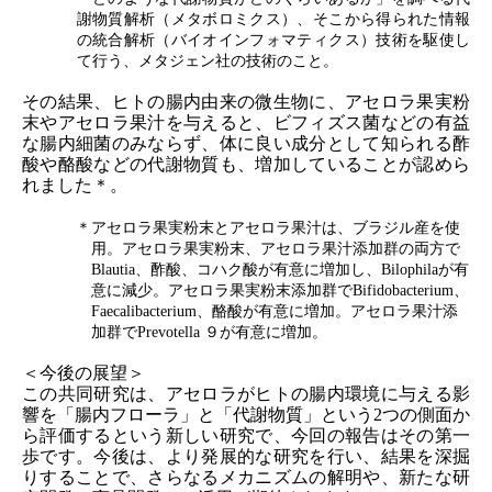
謝物質解析（メタボロミクス）、そこから得られた情報
の統合解析（バイオインフォマティクス）技術を駆使し
て行う、メタジェン社の技術のこと。
その結果、ヒトの腸内由来の微生物に、アセロラ果実粉
末やアセロラ果汁を与えると、ビフィズス菌などの有益
な腸内細菌のみならず、体に良い成分として知られる酢
酸や酪酸などの代謝物質も、増加していることが認めら
れました＊。
＊アセロラ果実粉末とアセロラ果汁は、ブラジル産を使
用。アセロラ果実粉末、アセロラ果汁添加群の両方で
Blautia
、酢酸、コハク酸が有意に増加し、
Bilophila
が有
意に減少。アセロラ果実粉末添加群で
Bifidobacterium、
Faecalibacterium
、酪酸が有意に増加。アセロラ果汁添
加群で
Prevotella ９
が有意に増加。
＜今後の展望＞
この共同研究は、アセロラがヒトの腸内環境に与える影
響を「腸内フローラ」と「代謝物質」という2つの側面か
ら評価するという新しい研究で、今回の報告はその第一
歩です。今後は、より発展的な研究を行い、結果を深掘
りすることで、さらなるメカニズムの解明や、新たな研