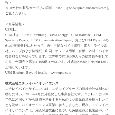
報＞
※
UPM
社の製品カテゴリの詳細については
www.upmbiomedicals.com
を
ご覧ください。
＜企業情報＞
UPM
社
UPM
社は、UPM Biorefining
、
UPM Energy
、
UPM Raflatac
、
UPM
Specialty Papers
、
UPM Communication Papers
、および
UPM Plywoodの
6つの事業分野にわたって、
再生可能なバイオ燃料、電力、ラベル素
材、パルプおよび特殊紙、印刷・オフィス用紙、合板・木材・バイオ
複合材などを扱っています。世界中で約
19,000
人々の従業員を有して
おり、年間売上高は約
105
億ユーロです。株式は
Nasdaq Helsinki Ltd.
に
上場しています。
UPM Biofore - Beyond fossils.
www.upm.com
株式会社ニチレイバイオサイエンス
ニチレイバイオサイエンスは、ニチレイグループの持株会社体制への
移行に伴い、
2005
年
4
月に分社化した事業会社です。ニチレイは
1980
年代に米国などから細胞を培養するためのウシ胎児血清を輸入したこ
とを端緒にバイオサイエンス事業に参入しました。現在、ニチレイバ
イオサイエンスは、免疫関連技術に基づいた免疫組織染色製品や、イ