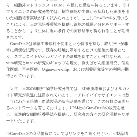
り、細胞外マトリックス（
ECM
）を模した構造を持っています。ライ
フサイエンスの研究分野では、樹立細胞や生体から採取した細胞を用
いた細胞培養実験が多く試みられますが、ここに
GrowDex®
を用いる
ことにより、三次元培養環境を提供し細胞の成長と分化をサポートす
ることから、より生体に近い条件での実験結果が得られることが期待
されます。
GrowDex®
は動物由来原料不使用という特徴を持ち、取り扱いが非
常に簡便な試薬です。既存の培地に添加するだけで細胞の足場とな
り、スフェロイドやオルガノイドの形成を促すことが可能なため、
in
vitro
研究と
in vivo
研究のギャップを埋め、例えばがん細胞研究、個別
化医療、再生医療、
Organ-on-a-chip
、および創薬研究等での利用が期
待されています。
近年、日本の細胞生物学研究分野では、
3D
細胞培養およびオルガノ
イド研究が急速に注目されています。ニチレイバイオサイエンスは数
十年にわたる培地・血清製品の販売活動を通じて、この分野に確固た
るネットワークを有しております。
UPM
社の
GrowDex®
の販売を通
じ、先進的な細胞培養手法を提供し、研究者の方々の研究活動をサポ
ートいたします。
※
GrowDex®
の商品情報についてはリンクをご覧ください。
＜製品情