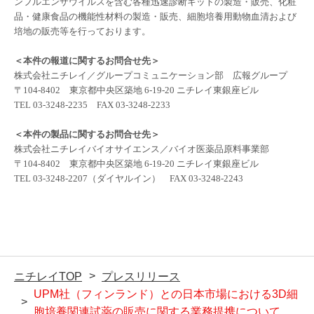
ンフルエンザウイルスを含む各種迅速診断キットの製造・販売、化粧
品・健康食品の機能性材料の製造・販売、細胞培養用動物血清および
培地の販売等を行っております。
＜本件の報道に関するお問合せ先＞
株式会社ニチレイ／グループコミュニケーション部 広報グループ
〒
104-8402
東京都中央区築地
6-19-20
ニチレイ東銀座ビル
TEL 03-3248-2235
FAX 03-3248-2233
＜本件の製品に関するお問合せ先＞
株式会社ニチレイバイオサイエンス／バイオ医薬品原料事業部
〒
104-8402
東京都中央区築地
6-19-20
ニチレイ東銀座ビル
TEL 03-3248-2207
（ダイヤルイン）
FAX 03-3248-2243
ニチレイTOP
プレスリリース
UPM社（フィンランド）との日本市場における3D細
胞培養関連試薬の販売に関する業務提携について