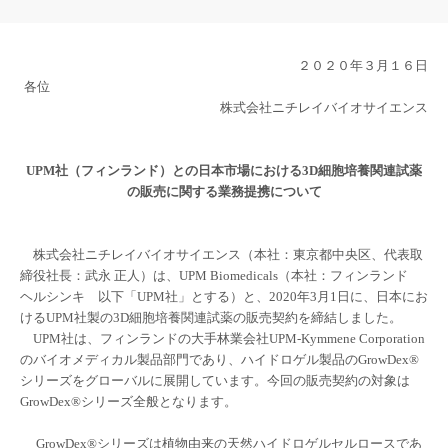
２０２０年３月１６日
各位
株式会社ニチレイバイオサイエンス
UPM
社（フィンランド）との日本市場における
3D
細胞培養関連試薬
の販売に関する業務提携について
株式会社ニチレイバイオサイエンス（本社：東京都中央区、代表取
締役社長：武永 正人）は、
UPM Biomedicals
（本社：フィンランド
ヘルシンキ 以下「
UPM
社」とする）と、
2020
年
3
月
1
日に、日本にお
ける
UPM
社製の
3D
細胞培養関連試薬の販売契約を締結しました。
UPM
社は、フィンランドの大手林業会社
UPM-Kymmene Corporation
のバイオメディカル製品部門であり、ハイドロゲル製品の
GrowDex®
シリーズをグローバルに展開しています。今回の販売契約の対象は
GrowDex®
シリーズ全般となります。
GrowDex®シリーズ
は植物由来の天然ハイドロゲルセルロースであ