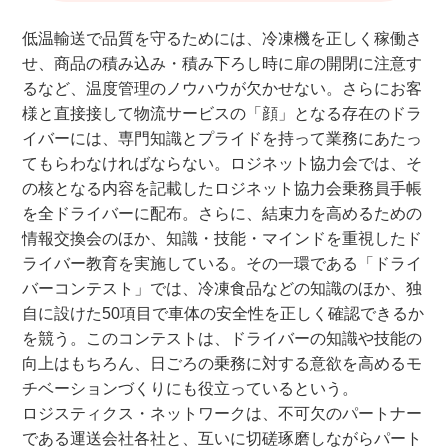
低温輸送で品質を守るためには、冷凍機を正しく稼働さ
せ、商品の積み込み・積み下ろし時に扉の開閉に注意す
るなど、温度管理のノウハウが欠かせない。さらにお客
様と直接接して物流サービスの「顔」となる存在のドラ
イバーには、専門知識とプライドを持って業務にあたっ
てもらわなければならない。ロジネット協力会では、そ
の核となる内容を記載したロジネット協力会乗務員手帳
を全ドライバーに配布。さらに、結束力を高めるための
情報交換会のほか、知識・技能・マインドを重視したド
ライバー教育を実施している。その一環である「ドライ
バーコンテスト」では、冷凍食品などの知識のほか、独
自に設けた50項目で車体の安全性を正しく確認できるか
を競う。このコンテストは、ドライバーの知識や技能の
向上はもちろん、日ごろの乗務に対する意欲を高めるモ
チベーションづくりにも役立っているという。
ロジスティクス・ネットワークは、不可欠のパートナー
である運送会社各社と、互いに切磋琢磨しながらパート