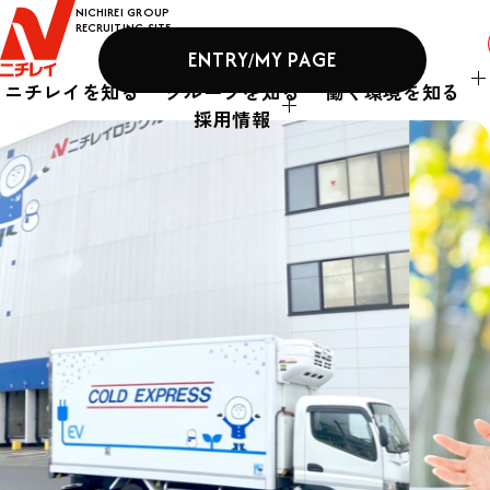
ニチレイ
NICHIREI GROUP
RECRUITING SITE
ENTRY
MY PAGE
/
ニチレイを知る
グループを知る
働く環境を知る
採用情報