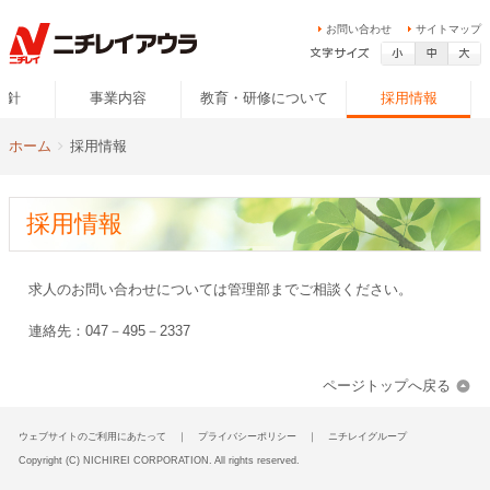
お問い合わせ
サイトマップ
方針
事業内容
教育・研修について
採用情報
Breadcrumbs
You
ホーム
採用情報
are
here:
採用情報
求人のお問い合わせについては管理部までご相談ください。
連絡先：047－495－2337
ページトップへ戻る
ウェブサイトのご利用にあたって
｜
プライバシーポリシー
｜
ニチレイグループ
Copyright (C) NICHIREI CORPORATION. All rights reserved.